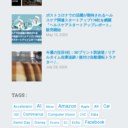
ポストコロナでの活躍が期待されるヘル
スケア関連スタートアップ178社を網羅
「ヘルスケアスタートアップレポート」
販売開始
May 13, 2020
今週の注目5社：3Dプリント防波堤 / リア
ルタイム在庫追跡 / 後付け自動運転トラク
ター /…
July 28, 2026
TAGS :
AI
Amazon
Car
AR
Accelerator
Apple
Alexa
Commerce
Data
Computer Vision
CVC
CES
Facebook
Demo Day
Echo
Disney
Drone
EC