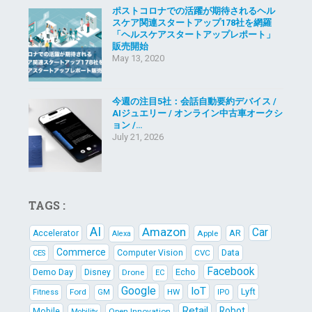
ポストコロナでの活躍が期待されるヘル
スケア関連スタートアップ178社を網羅
「ヘルスケアスタートアップレポート」
販売開始
May 13, 2020
今週の注目5社：会話自動要約デバイス /
AIジュエリー / オンライン中古車オークシ
ョン /…
July 21, 2026
TAGS :
AI
Amazon
Car
AR
Accelerator
Apple
Alexa
Commerce
Data
Computer Vision
CVC
CES
Facebook
Demo Day
Echo
Disney
Drone
EC
Google
IoT
Lyft
Ford
HW
Fitness
GM
IPO
Retail
Robot
Mobile
Open Innovation
Mobility