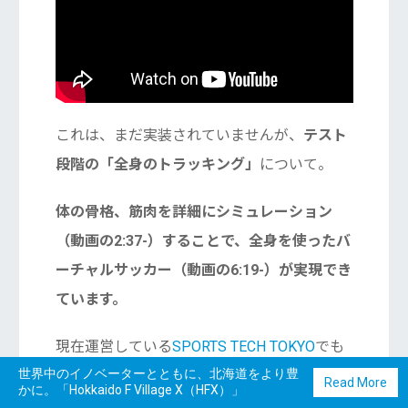
これは、まだ実装されていませんが、
テスト
段階の「全身のトラッキング」
について。
体の骨格、筋肉を詳細にシミュレーション
（動画の2:37-）することで、全身を使ったバ
ーチャルサッカー（動画の6:19-）が実現でき
ています。
現在運営している
SPORTS TECH TOKYO
でも
世界中のイノベーターとともに、北海道をより豊
VR/ARは１つの注目分野なので、スポーツに
Read More
かに。「Hokkaido F Village X（HFX）」
も使えそうなこうした新しいブレークスルー