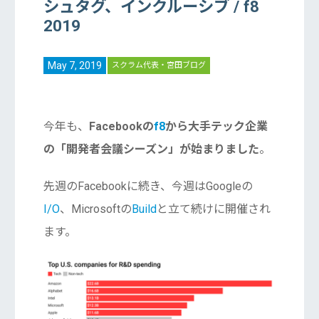
シュタグ、インクルーシブ / f8
2019
May 7, 2019
スクラム代表・宮田ブログ
今年も、
Facebookの
f8
から大手テック企業
の「開発者会議シーズン」が始まりました
。
先週のFacebookに続き、今週はGoogleの
I/O
、Microsoftの
Build
と立て続けに開催され
ます。