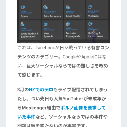
これは、Facebookが日々戦っている
有害コン
テンツのカテゴリー
。GoogleやAppleにはな
い、
巨大ソーシャルならではの難しさを改め
て感じます
。
3月の
NZでのテロ
もライブ配信されてしまっ
たし、つい先日も人気YouTuberが未成年か
らMessenger経由で
ポルノ画像を要求して
いた事件
など、ソーシャルならではの事件や
問題は後を絶たないのが事実です
。