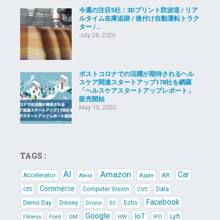
今週の注目5社：3Dプリント防波堤 / リア
ルタイム在庫追跡 / 後付け自動運転トラク
ター /…
July 28, 2026
ポストコロナでの活躍が期待されるヘル
スケア関連スタートアップ178社を網羅
「ヘルスケアスタートアップレポート」
販売開始
May 13, 2020
TAGS :
AI
Amazon
Car
AR
Accelerator
Apple
Alexa
Commerce
Data
Computer Vision
CVC
CES
Facebook
Demo Day
Echo
Disney
Drone
EC
Google
IoT
Lyft
Ford
HW
Fitness
GM
IPO