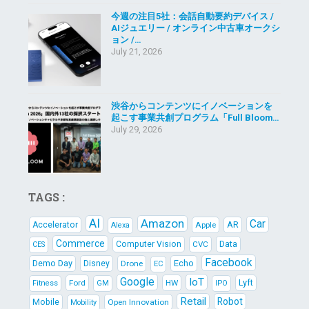
今週の注目5社：会話自動要約デバイス /
AIジュエリー / オンライン中古車オークシ
ョン /…
July 21, 2026
渋谷からコンテンツにイノベーションを
起こす事業共創プログラム「Full Bloom…
July 29, 2026
TAGS :
AI
Amazon
Car
AR
Accelerator
Apple
Alexa
Commerce
Data
Computer Vision
CVC
CES
Facebook
Demo Day
Echo
Disney
Drone
EC
Google
IoT
Lyft
Ford
HW
Fitness
GM
IPO
Retail
Robot
Mobile
Open Innovation
Mobility