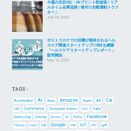
今週の注目5社：3Dプリント防波堤 / リア
ルタイム在庫追跡 / 後付け自動運転トラク
ター /…
July 28, 2026
ポストコロナでの活躍が期待されるヘル
スケア関連スタートアップ178社を網羅
「ヘルスケアスタートアップレポート」
販売開始
May 13, 2020
TAGS :
AI
Amazon
Car
AR
Accelerator
Apple
Alexa
Commerce
Data
Computer Vision
CVC
CES
Facebook
Demo Day
Echo
Disney
Drone
EC
Google
IoT
Lyft
Ford
HW
Fitness
GM
IPO