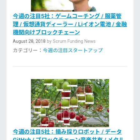
今週の注目5社：ゲームコーチング / 服薬管
理 / 仮想通貨ディーラー / Liイオン電池 / 金融
機関向けブロックチェーン
August 28, 2018
by Scrum Funding News
カテゴリー：
今週の注目スタートアップ
今週の注目5社：摘み採りロボット / データ
GitHub / ブロックチェーン音楽共有 / メタル