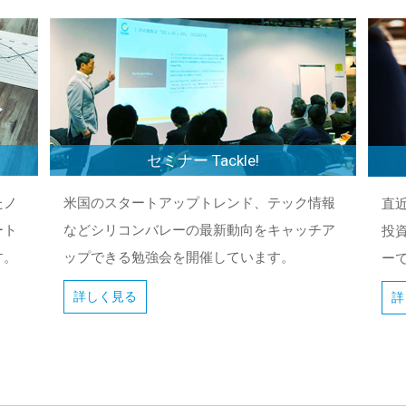
セミナー Tackle!
たノ
米国のスタートアップトレンド、テック情報
直
ート
などシリコンバレーの最新動向をキャッチア
投
す。
ップできる勉強会を開催しています。
ー
詳しく見る
詳