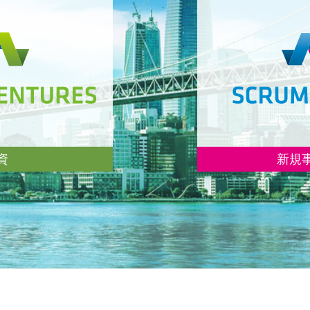
資
新規
ジスタートアップへ
オープンイノベーシ
ナーの皆様へ、戦略
業とグローバルスタ
開発に役立つ仕組み
創出を行っています
。