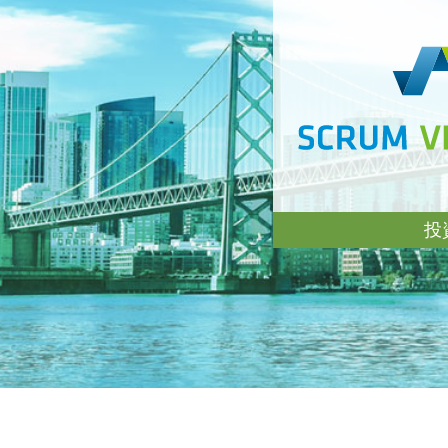
投
日米のアーリーステー
の投資を通じ、パート
的投資機会、新規事業
の提供を行っています