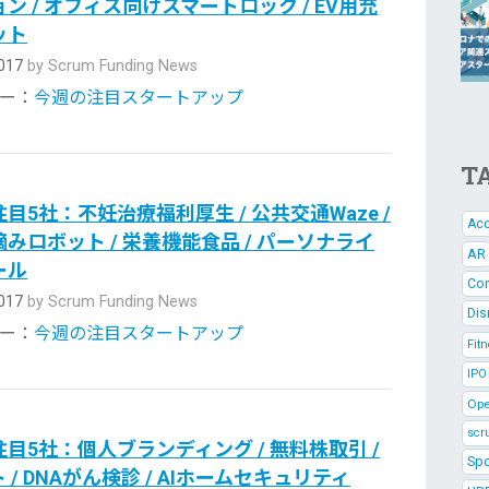
ン / オフィス向けスマートロック / EV用充
ット
2017
by Scrum Funding News
ー：
今週の注目スタートアップ
TA
目5社：不妊治療福利厚生 / 公共交通Waze /
Acc
みロボット / 栄養機能食品 / パーソナライ
AR
ール
Com
2017
by Scrum Funding News
Dis
ー：
今週の注目スタートアップ
Fit
IPO
Ope
scr
目5社：個人ブランディング / 無料株取引 /
Spo
ト / DNAがん検診 / AIホームセキュリティ