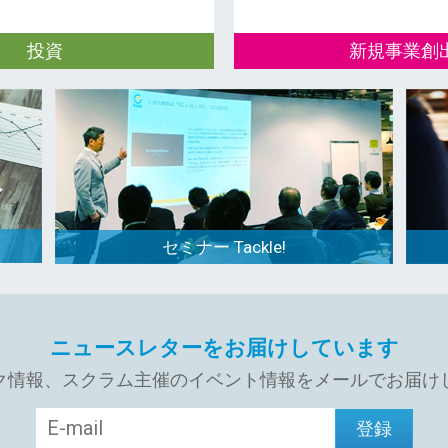
投資
新規事業創
ーステージスタートアップへ
オープンイノベーションを
、パートナーの皆様へ、戦略
業とグローバルスタートア
新規事業開発に役立つ仕組み
創出を行っています。
ています。
セミナー Tackle!
ニュースレターをお届けしています
ク情報、スクラム主催のイベント情報をメールでお届け