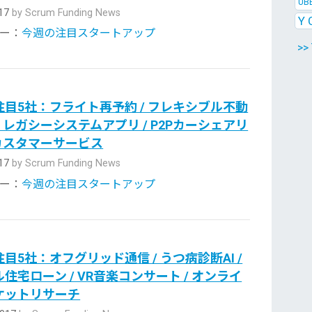
UB
017
by Scrum Funding News
Y 
ー：
今週の注目スタートアップ
>>
目5社：フライト再予約 / フレキシブル不動
/ レガシーシステムアプリ / P2Pカーシェアリ
 カスタマーサービス
017
by Scrum Funding News
ー：
今週の注目スタートアップ
目5社：オフグリッド通信 / うつ病診断AI /
住宅ローン / VR音楽コンサート / オンライ
ケットリサーチ