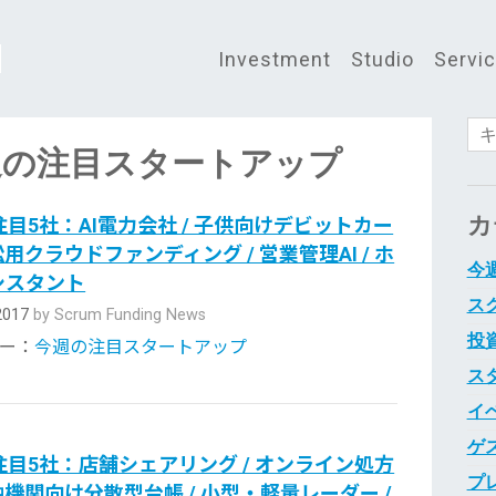
Investment
Studio
Servi
or 今週の注目スタートアップ
カ
目5社：AI電力会社 / 子供向けデビットカー
訴訟用クラウドファンディング / 営業管理AI / ホ
今週
シスタント
スク
 2017
by Scrum Funding News
投資
ー：
今週の注目スタートアップ
ス
イベ
ゲス
目5社：店舗シェアリング / オンライン処方
プレ
金融機関向け分散型台帳 / 小型・軽量レーダー /