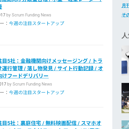
月刊
援
その
2017
by Scrum Funding News
ー：
今週の注目スタートアップ
人
目5社：金融機関向けメッセージング / トラ
運行管理 / 落し物発見 / サイト行動記録 / オ
向けフードデリバリー
2017
by Scrum Funding News
ー：
今週の注目スタートアップ
目5社：裏庭住宅 / 無料映画配信 / スマホオ