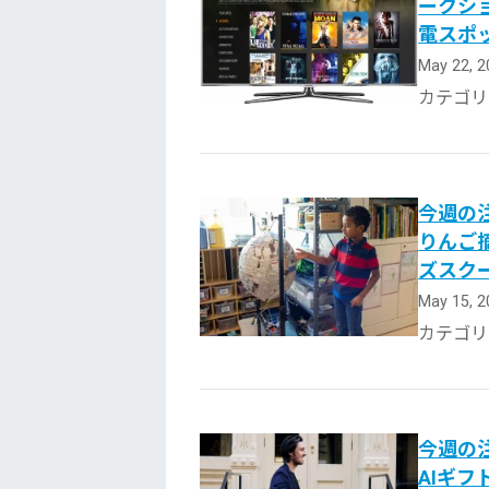
ークショ
電スポ
May 22, 
カテゴリ
今週の注
りんご摘
ズスク
May 15, 
カテゴリ
今週の注
AIギフ