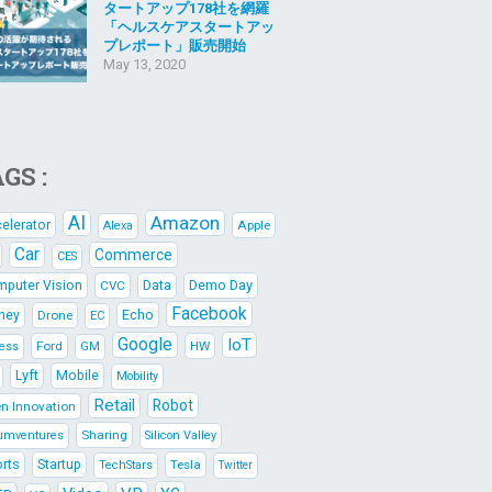
タートアップ178社を網羅
「ヘルスケアスタートアッ
プレポート」販売開始
May 13, 2020
GS :
AI
Amazon
elerator
Apple
Alexa
Car
Commerce
CES
Data
Demo Day
puter Vision
CVC
Facebook
Echo
ney
Drone
EC
Google
IoT
Ford
HW
ness
GM
Lyft
Mobile
Mobility
Retail
Robot
n Innovation
Sharing
umventures
Silicon Valley
rts
Startup
Tesla
TechStars
Twitter