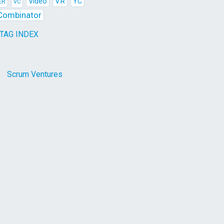
Video
VR
YC
ER
VC
Combinator
 TAG INDEX
Scrum Ventures