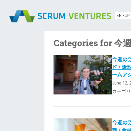
EN
JP
Categories f
今週の注
ド / 
ームア
June 12,
カテゴリ
今週の注
箋 / 