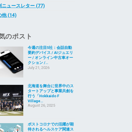
ニュースレター (77)
他 (14)
気のポスト
今週の注目5社：会話自動
要約デバイス / AIジュエリ
ー / オンライン中古車オー
クション /…
July 21, 2026
北海道を舞台に世界中のス
タートアップと事業共創を
行う「Hokkaido F
Village…
August 26, 2025
ポストコロナでの活躍が期
待されるヘルスケア関連ス