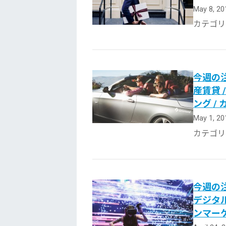
May 8, 2
カテゴリ
今週の注
産賃貸 
ング /
May 1, 2
カテゴリ
今週の注
デジタル
ンマー