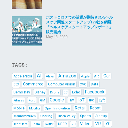
ポストコロナでの活躍が期待されるヘル
スケア関連スタートアップ178社を網羅
「ヘルスケアスタートアップレポート」
販売開始
May 13, 2020
TAGS :
AI
Amazon
Car
AR
Accelerator
Apple
Alexa
Commerce
Data
Computer Vision
CVC
CES
Facebook
Demo Day
Echo
Disney
Drone
EC
Google
IoT
Lyft
Ford
HW
Fitness
GM
IPO
Retail
Robot
Mobile
Open Innovation
Mobility
Sports
Sharing
Startup
scrumventures
Silicon Valley
Video
VR
YC
Tesla
UBER
TechStars
VC
Twitter