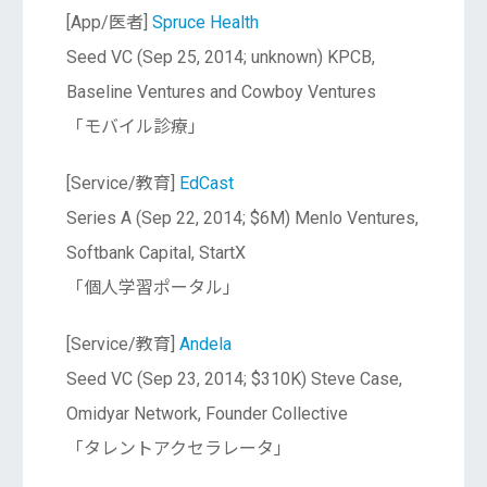
[App/医者]
Spruce Health
Seed VC (Sep 25, 2014; unknown) KPCB,
Baseline Ventures and Cowboy Ventures
「モバイル診療」
[Service/教育]
EdCast
Series A (Sep 22, 2014; $6M) Menlo Ventures,
Softbank Capital, StartX
「個人学習ポータル」
[Service/教育]
Andela
Seed VC (Sep 23, 2014; $310K) Steve Case,
Omidyar Network, Founder Collective
「タレントアクセラレータ」