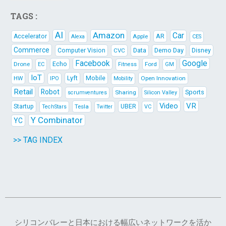
TAGS :
AI
Amazon
Car
AR
Accelerator
Apple
Alexa
CES
Commerce
Data
Demo Day
Computer Vision
CVC
Disney
Facebook
Google
Echo
Drone
Ford
EC
Fitness
GM
IoT
Lyft
HW
Mobile
Open Innovation
IPO
Mobility
Retail
Robot
Sports
Sharing
scrumventures
Silicon Valley
Video
VR
Startup
Tesla
UBER
TechStars
VC
Twitter
Y Combinator
YC
>> TAG INDEX
シリコンバレーと日本における幅広いネットワークを活か