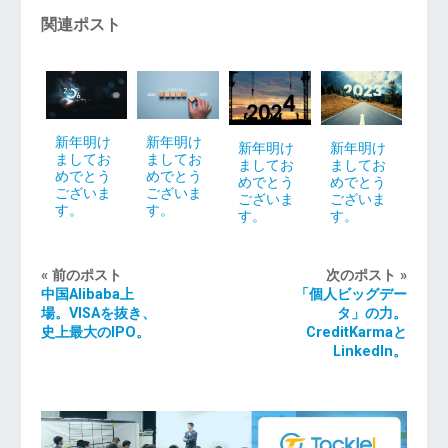
関連ポスト
新年明け
新年明け
新年明け
新年明け
ましてお
ましてお
ましてお
ましてお
めでとう
めでとう
めでとう
めでとう
ございま
ございま
ございま
ございま
す。
す。
す。
す。
« 前のポスト
次のポスト »
中国Alibaba上
「個人ビッグデー
場。VISAを抜き、
タ」の力。
史上最大のIPO。
CreditKarmaと
LinkedIn。