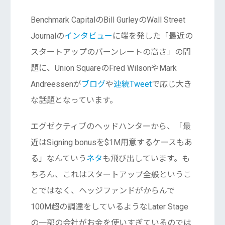
Benchmark CapitalのBill GurleyのWall Street
Journalの
インタビュー
に端を発した「最近の
スタートアップのバーンレートの高さ」の問
題に、Union SquareのFred WilsonやMark
Andreessenが
ブログ
や
連続Tweet
で応じ大き
な話題となっています。
エグゼクティブのヘッドハンターから、「最
近はSigning bonusを$1M用意するケースもあ
る」なんていう
ネタ
も飛び出しています。も
ちろん、これはスタートアップ全般というこ
とではなく、ヘッジファンドがからんで
100M超の調達をしているようなLater Stage
の一部の会社がお金を使いすぎているのでは