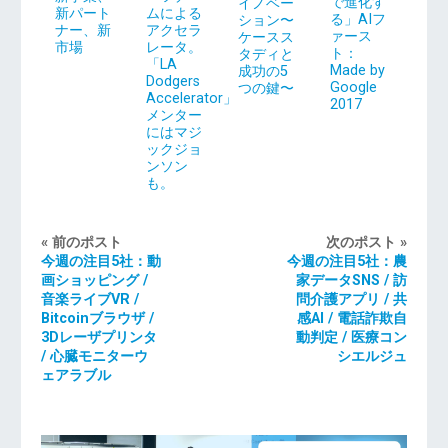
で進化す
イノベー
新パート
ムによる
る」AIフ
ション〜
ナー、新
アクセラ
ァース
ケースス
市場
レータ。
ト：
タディと
「LA
Made by
成功の5
Dodgers
Google
つの鍵〜
Accelerator」
2017
メンター
にはマジ
ックジョ
ンソン
も。
« 前のポスト
次のポスト »
今週の注目5社：動
今週の注目5社：農
画ショッピング /
家データSNS / 訪
音楽ライブVR /
問介護アプリ / 共
Bitcoinブラウザ /
感AI / 電話詐欺自
3Dレーザプリンタ
動判定 / 医療コン
/ 心臓モニターウ
シエルジュ
ェアラブル