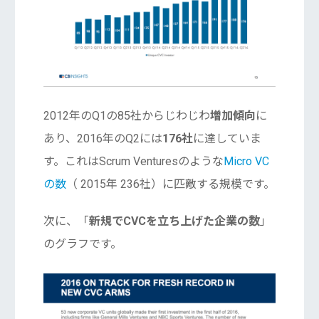
2012年のQ1の85社からじわじわ
増加傾向
に
あり、2016年のQ2には
176社
に達していま
す。これはScrum Venturesのような
Micro VC
の数
（ 2015年 236社）に匹敵する規模です。
次に、「
新規でCVCを立ち上げた企業の数
」
のグラフです。