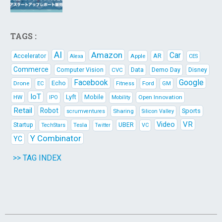
TAGS :
AI
Amazon
Car
AR
Accelerator
Apple
Alexa
CES
Commerce
Data
Demo Day
Computer Vision
CVC
Disney
Facebook
Google
Echo
Drone
Ford
EC
Fitness
GM
IoT
Lyft
HW
Mobile
Open Innovation
IPO
Mobility
Retail
Robot
Sports
Sharing
scrumventures
Silicon Valley
Video
VR
Startup
Tesla
UBER
TechStars
VC
Twitter
Y Combinator
YC
>> TAG INDEX