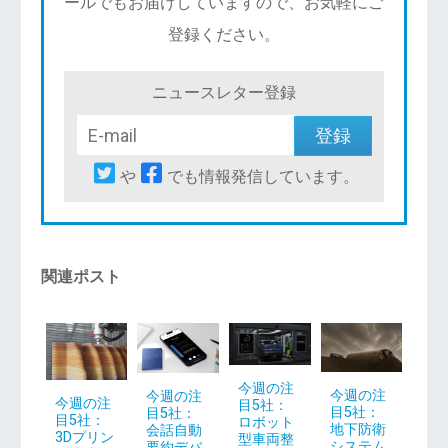
ールでもお届けしていますので、お気軽にご
登録ください。
ニュースレター登録
や
でも情報発信しています。
関連ポスト
今週の注
今週の注
今週の注
今週の注
目5社：
目5社：
目5社：
目5社：
ロボット
地下防衛
会話自動
3Dプリン
型車両整
システム
要約デバ