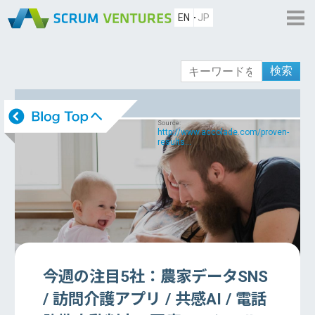
EN
JP
検索
Source:
http://www.accolade.com/proven-
results...
今週の注目5社：農家データSNS
/ 訪問介護アプリ / 共感AI / 電話