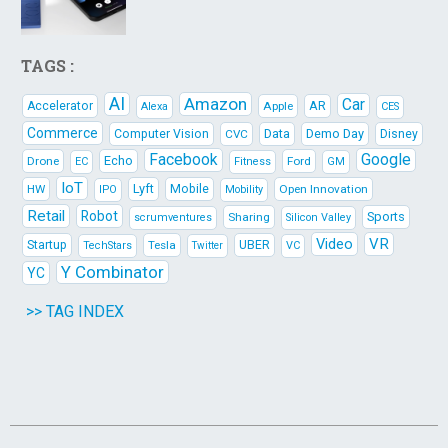
TAGS :
AI
Amazon
Car
AR
Accelerator
Apple
Alexa
CES
Commerce
Data
Demo Day
Computer Vision
CVC
Disney
Facebook
Google
Echo
Drone
Ford
EC
Fitness
GM
IoT
Lyft
HW
Mobile
Open Innovation
IPO
Mobility
Retail
Robot
Sports
Sharing
scrumventures
Silicon Valley
Video
VR
Startup
Tesla
UBER
TechStars
VC
Twitter
Y Combinator
YC
>> TAG INDEX