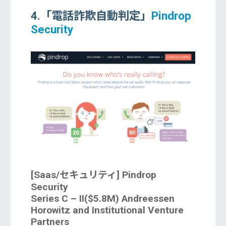
4.「電話詐欺自動判定」
Pindrop
Security
[Saas/セキュリティ] Pindrop
Security
Series C – II($5.8M) Andreessen
Horowitz and Institutional Venture
Partners