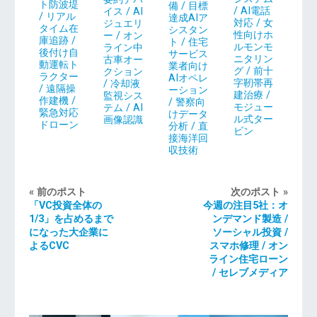
ト防波堤
備 / 目標
/ AI電話
イス / AI
/ リアル
達成AIア
対応 / 女
ジュエリ
タイム在
シスタン
性向けホ
ー / オン
庫追跡 /
ト / 住宅
ルモンモ
ライン中
後付け自
サービス
ニタリン
古車オー
動運転ト
業者向け
グ / 前十
クション
ラクター
AIオペレ
字靭帯再
/ 冷却液
/ 遠隔操
ーション
建治療 /
監視シス
作建機 /
/ 警察向
モジュー
テム / AI
緊急対応
けデータ
ル式ター
画像認識
ドローン
分析 / 直
ビン
接海洋回
収技術
« 前のポスト
次のポスト »
「VC投資全体の
今週の注目5社：オ
1/3」を占めるまで
ンデマンド製造 /
になった大企業に
ソーシャル投資 /
よるCVC
スマホ修理 / オン
ライン住宅ローン
/ セレブメディア