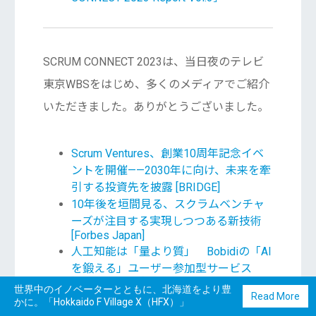
SCRUM CONNECT 2023は、当日夜のテレビ
東京WBSをはじめ、多くのメディアでご紹介
いただきました。ありがとうございました。
Scrum Ventures、創業10周年記念イベ
ントを開催——2030年に向け、未来を牽
引する投資先を披露 [BRIDGE]
10年後を垣間見る、スクラムベンチャ
ーズが注目する実現しつつある新技術
[Forbes Japan]
人工知能は「量より質」 Bobidiの「AI
を鍛える」ユーザー参加型サービス
[Forbes Japan]
世界中のイノベーターとともに、北海道をより豊
Read More
装着して「考える」だけの入力デバイ
かに。「Hokkaido F Village X（HFX）」
ス、英Mind Portalが開発中[Forbes