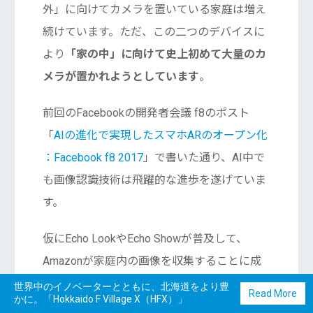
外」に向けてカメラを置いている家庭は増え
続けています。ただ、この二つのデバイスに
より
「家の中」に向けて史上初めて大量のカ
メラが置かれようとしています
。
前回のFacebookの開発者会議 f8のポスト
「
AIの進化で実現したスマホARのオープン化
：Facebook f8 2017
」で書いた通り、AI中で
も画像認識技術は飛躍的な進歩を遂げていま
す。
仮にEcho LookやEcho Showが普及して、
Amazonが家庭内の画像を収集することに成
功すれば、リコメンド、PB開発、在庫最適
世界中のイノベーターとともに、北海道をより豊
Read More
かに。「Hokkaido F Village X（HFX）」
化、などなど無限にあるでしょう。