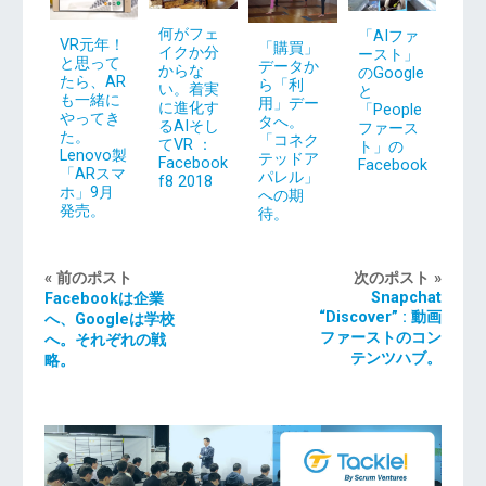
何がフェ
「AIファ
VR元年！
「購買」
イクか分
ースト」
と思って
データか
からな
のGoogle
たら、AR
ら「利
い。着実
と
も一緒に
用」デー
に進化す
「People
やってき
タへ。
るAIそし
ファース
た。
「コネク
てVR ：
ト」の
Lenovo製
テッドア
Facebook
Facebook
「ARスマ
パレル」
f8 2018
ホ」9月
への期
発売。
待。
« 前のポスト
次のポスト »
Snapchat
Facebookは企業
“Discover” : 動画
へ、Googleは学校
ファーストのコン
へ。それぞれの戦
テンツハブ。
略。