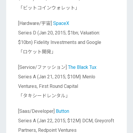
「ビットコインウォレット」
[Hardware/宇宙]
SpaceX
Series D (Jan 20, 2015; $1bn; Valuation:
$10bn) Fidelity Investments and Google
「ロケット開発」
[Service/ファッション]
The Black Tux
Series A (Jan 21, 2015; $10M) Menlo
Ventures, First Round Capital
「タキシードレンタル」
[Saas/Developer]
Button
Series A (Jan 22, 2015; $12M) DCM, Greycroft
Partners, Redpoint Ventures