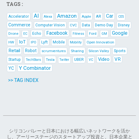
TAGS :
AI
Amazon
Car
AR
Accelerator
Apple
Alexa
CES
Commerce
Data
Demo Day
Computer Vision
CVC
Disney
Facebook
Google
Echo
Drone
Ford
EC
Fitness
GM
IoT
Lyft
HW
Mobile
Open Innovation
IPO
Mobility
Retail
Robot
Sports
Sharing
scrumventures
Silicon Valley
Video
VR
Startup
Tesla
UBER
TechStars
VC
Twitter
Y Combinator
YC
>> TAG INDEX
シリコンバレーと日本における幅広いネットワークを活か
し、アーリーステージのスタートアップ投資と、日本企業と