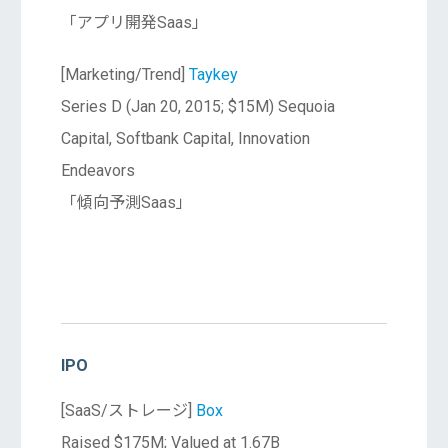
「アプリ開発Saas」
[Marketing/Trend]
Taykey
Series D (Jan 20, 2015; $15M) Sequoia
Capital, Softbank Capital, Innovation
Endeavors
「傾向予測Saas」
IPO
[SaaS/ストレージ]
Box
Raised $175M; Valued at 1.67B