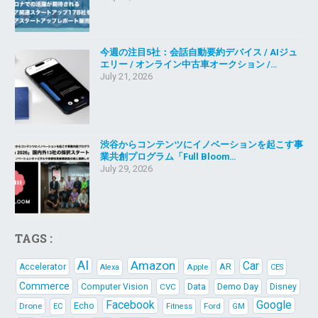
今週の注目5社：会話自動要約デバイス / AIジュ
エリー / オンライン中古車オークション /…
July 21, 2026
渋谷からコンテンツにイノベーションを起こす事
業共創プログラム「Full Bloom…
July 29, 2026
TAGS :
AI
Amazon
Car
AR
Accelerator
Apple
Alexa
CES
Commerce
Data
Demo Day
Computer Vision
CVC
Disney
Facebook
Google
Echo
Drone
Ford
EC
Fitness
GM