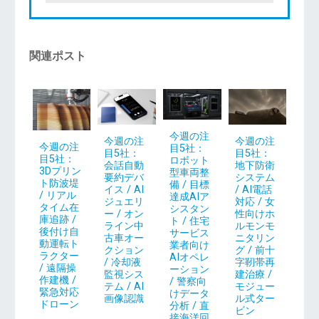
関連ポスト
今週の注
今週の注
今週の注
今週の注
目5社：
目5社：
目5社：
目5社：
ロボット
地下防衛
会話自動
3Dプリン
型車両整
システム
要約デバ
ト防波堤
備 / 目標
/ AI電話
イス / AI
/ リアル
達成AIア
対応 / 女
ジュエリ
タイム在
シスタン
性向けホ
ー / オン
庫追跡 /
ト / 住宅
ルモンモ
ライン中
後付け自
サービス
ニタリン
古車オー
動運転ト
業者向け
グ / 前十
クション
ラクター
AIオペレ
字靭帯再
/ 冷却液
/ 遠隔操
ーション
建治療 /
監視シス
作建機 /
/ 警察向
モジュー
テム / AI
緊急対応
けデータ
ル式ター
画像認識
ドローン
分析 / 直
ビン
接海洋回