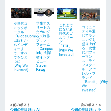
学生アス
次世代コ
これまで
コミュニ
リートの
ミックポ
にない新
ティを通
ためのグ
ータル
時代のゴ
じてラン
ッズ制作
『GlobalComix』
ルフリー
ニングを
プラット
出版社か
グ
盛り上げ
フォーム
らインデ
「TGL」
る、次世
「Campus
ィーま
[Why We
代パフォ
Ink」創業
で、すべ
Invested]
ーマン
者インタ
てをひと
ス・ライ
ビュー:
つに
フスタイ
Steven
[Why We
ル・アパ
Farag
Invested]
レル・ブ
ランド
「Bandit」 [Why
We
Invested]
« 前のポスト
次のポスト »
今週の注目5社：AI
今週の注目5社：小