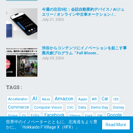
今週の注目5社：会話自動要約デバイス / AIジュ
エリー / オンライン中古車オークション /…
July 21, 2026
渋谷からコンテンツにイノベーションを起こす事
業共創プログラム「Full Bloom…
July 29, 2026
TAGS :
AI
Amazon
Car
AR
Accelerator
Apple
Alexa
CES
Commerce
Data
Demo Day
Computer Vision
CVC
Disney
Facebook
Google
Echo
Drone
Ford
EC
Fitness
GM
世界中のイノベーターとともに、北海道をより豊
IoT
Lyft
HW
Mobile
Open Innovation
IPO
Mobility
Read More
かに。「Hokkaido F Village X（HFX）」
Retail
Robot
Sports
Sharing
scrumventures
Silicon Valley