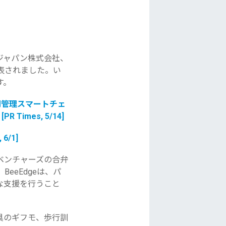
ジャパン株式会社、
表されました。
い
す。
問管理スマートチェ
Times, 5/14]
 6/1]
ベンチャーズの合弁
eeEdgeは、
パ
な支援を行うこと
具のギフモ、
歩行訓