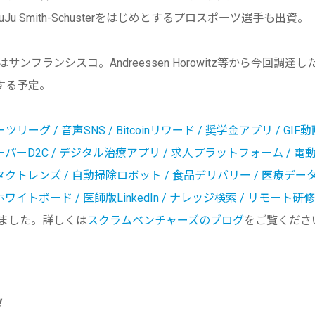
 Smith-
Schusterをはじめとするプロスポーツ選手も出資。
サンフランシスコ。Andreessen Horowitz等から今回調達し
する予定。
リーグ / 音声SNS / Bitcoinリワード / 奨学金アプリ / GIF動
パーD2C /
デジタル
治療アプリ / 求人プラットフォーム / 
トレンズ / 自動掃除ロボット / 食品デリバリー / 医療データAP
ホワイトボード / 医師版LinkedIn / ナレッジ検索 / リモート研修
ました。詳しくは
スクラムベンチャーズのブログ
を
ご覧くださ
!