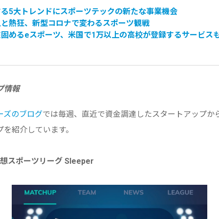
する5大トレンドにスポーツテックの新たな事業機
会
人と熱狂、新型コロナで変わるスポーツ
観戦
盤固めるeスポーツ、
米国で1万以上の高校が登録するサービス
プ情報
ーズのブログ
では毎週、
直近で資金調達したスタートアップか
プを紹介しています。
仮想スポーツリーグ Sleeper