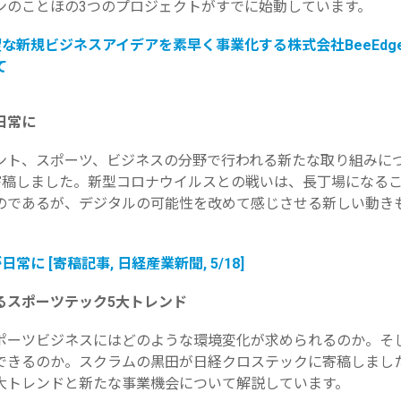
ンのことほの3つのプロジェクトがすでに
始動しています。
望な新規ビジネスアイデアを素早く事業化する株式
会社BeeEd
て
日常に
ント、スポーツ、
ビジネスの分野で行われる新たな取り組みに
寄稿しました。
新型コロナウイルスとの戦いは、
長丁場になる
のであるが、
デジタル
の可能性を改めて感じさせる新しい動き
日常に [寄稿記事, 日経産業新聞, 5/18]
るスポーツテック5大トレンド
ポーツビジネスにはどのような環境変化が求められるのか。
そ
できるのか。
スクラムの黒田が日経クロステックに寄稿しまし
大トレンドと新たな事業機会につ
いて解説しています。