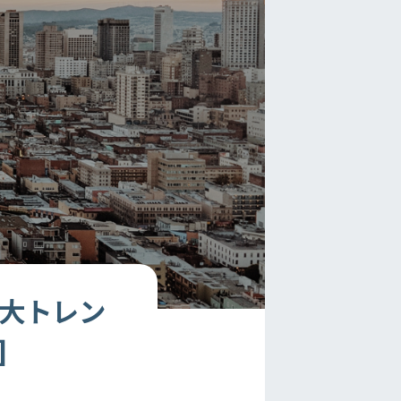
5大トレン
]