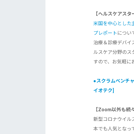
【ヘルスケアスタ
米国を中心とした
プレポート
につい
治療＆診療デバイ
ルスケア分野のス
すので、
お気軽に
●スクラムベンチ
イオテク]
【Zoom以外も
新型コロナウイル
本でも人気となっ