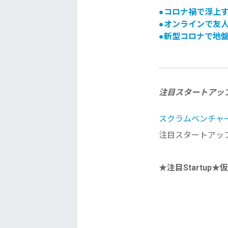
●
コロナ禍で浮上
●オンラインで友
●新型コロナで地
注目スタートアッ
スクラムベンチャ
注目スタ
ートアッ
★注目Startup★