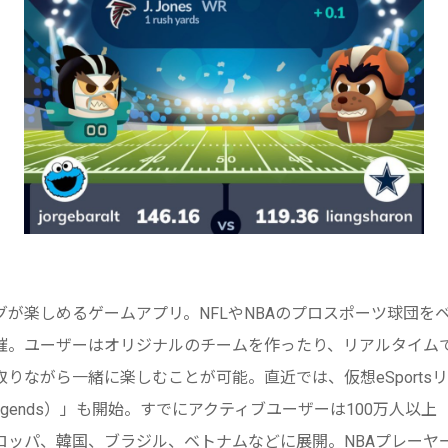
グが楽しめるゲームアプリ。
NFLやNBAのプロスポーツ球団を
催。ユーザーはオリジナルのチームを作ったり、
リアルタイム
取りながら一緒
に楽しむことが可能。直近では、仮想eSports
 Legends）」も開始。
すでにアクティブユーザーは100万人以上（
ロッパ、韓国、ブラジル、
ベトナムなどに展開。NBAプレーヤーのBa