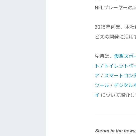
NFLプレーヤーのJuJu
2015年創業、本社は
ビスの開発に活用
先月は、
仮想スポーツ
ト / トイレットペー
ア
/
スマートコンタク
ツール
/
デジタル
イ
について紹介し
Scrum in the news