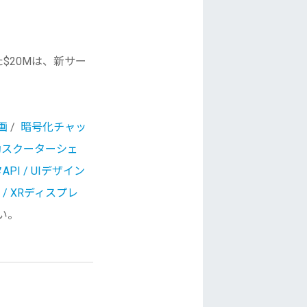
た$20Mは、
新サー
画
/
暗号化チャッ
電動スクーターシェ
I / UIデザイン
 / XRディスプレ
い。