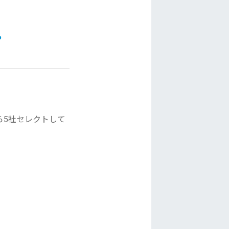
も
ら5社セレクトして