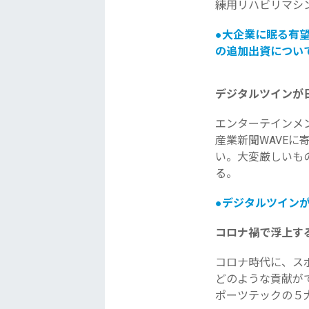
練用リハビリマシ
●
大企業に眠る有
の追加出資につい
デジタル
ツイン
が
エンターテインメ
産業新聞WAVEに
い。大変厳しいも
る。
●
デジタル
ツイン
が
コロナ禍で浮上す
コロナ時代に、
ス
どのような貢献が
ポーツテックの５