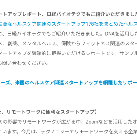
ートアップレポート、
日経バイオテクでもご紹介いただきまし
主要なヘルスケア関連のスタートアップ178社
をまとめたヘル
て、
日経バイオテクでもご紹介いただきました。
DNAを活用し
ス、創薬、
メンタルヘルス、
保険からフィットネス関連のスタ
タートアップを網羅的に把握いただけるレポー
トです。サンプ
お問い合わせください。
ャーズ、
米国のヘルスケア関連スタートアップを網羅したリポート
続々、リモートワークに便利なスタートアップ】
スの影響でリモートワークが広がる中、
Zoomなどを活用した
てい
ます。今月は、テクノロジーでリモートワークを支える企