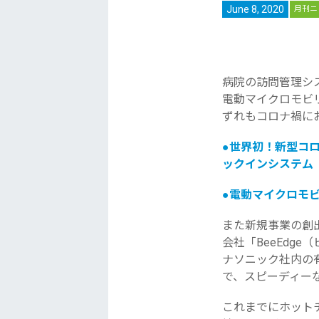
June 8, 2020
月刊ニ
病院の訪問管理シ
電動マイクロモビリ
ずれもコロナ禍に
●世界初！新型コ
ックインシステ
ム
●
電動マイクロモビ
また新規事業の創
会社「
BeeEdge
ナソニック社内の
で、
スピーディー
これまでにホット