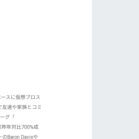
ベースに仮想プロス
で友達や家族とコミ
リーグ「
昨年対比700%
成
ron Davisや