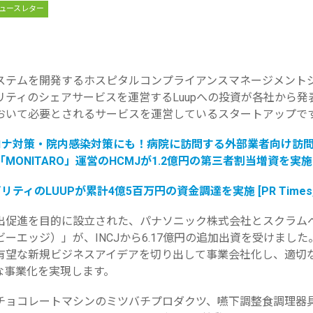
ュースレター
ステムを開発するホスピタルコンプライアンスマ
ネージメント
ティのシェアサービスを運営するLuupへの
投資が各社から発
おいて必要とされるサービスを運営しているス
タートアップで
ロナ対策・院内感染対策にも！
病院に訪問する外部業者向け訪
「MONITARO」運営のHCMJが1.
2億円の第三者割当増資を実施 [PR 
リティのLUUPが累計4億5百万円の資金調達
を実施 [PR Times,
出促進を目的に設立された、
パナソニック株式会社とスクラム
（ビーエッジ）」が、INCJから6.
17億円の追加出資を受けました。B
有望な新規ビジネスアイデアを切り出して事業
会社化し、適切
な事業化を実現します。
チョコレートマシンのミツバチプロダクツ、
嚥下調整食調理器