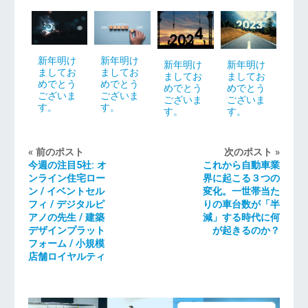
新年明け
新年明け
新年明け
新年明け
ましてお
ましてお
ましてお
ましてお
めでとう
めでとう
めでとう
めでとう
ございま
ございま
ございま
ございま
す。
す。
す。
す。
« 前のポスト
次のポスト »
今週の注目5社: オ
これから自動車業
ンライン住宅ロー
界に起こる３つの
ン / イベントセル
変化。一世帯当た
フィ / デジタルピ
りの車台数が「半
アノの先生 / 建築
減」する時代に何
デザインプラット
が起きるのか？
フォーム / 小規模
店舗ロイヤルティ