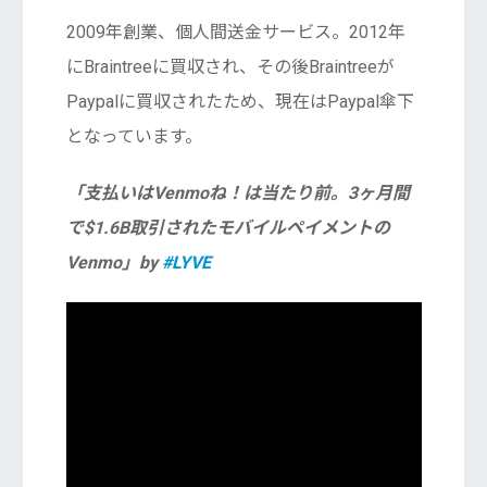
2009年創業、個人間送金サービス。2012年
にBraintreeに買収され、その後Braintreeが
Paypalに買収されたため、現在はPaypal傘下
となっています。
「支払いはVenmoね！は当たり前。3ヶ月間
で$1.6B取引されたモバイルペイメントの
Venmo」by
#LYVE