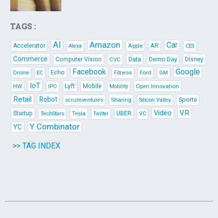
TAGS :
AI
Amazon
Car
AR
Accelerator
Apple
Alexa
CES
Commerce
Data
Demo Day
Computer Vision
CVC
Disney
Facebook
Google
Echo
Drone
Ford
EC
Fitness
GM
IoT
Lyft
HW
Mobile
Open Innovation
IPO
Mobility
Retail
Robot
Sports
Sharing
scrumventures
Silicon Valley
Video
VR
Startup
Tesla
UBER
TechStars
VC
Twitter
Y Combinator
YC
>> TAG INDEX