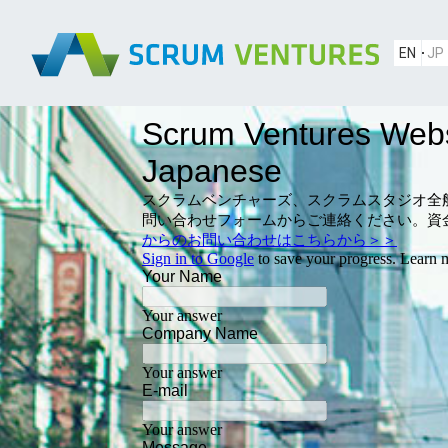
EN
JP