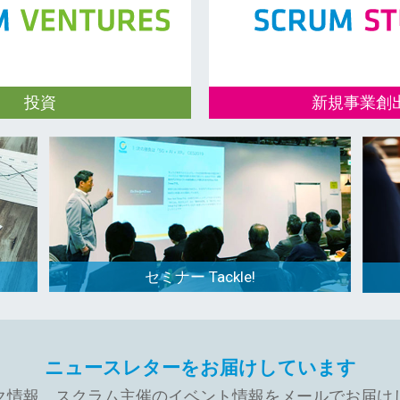
投資
新規事業創
ーステージスタートアップへ
オープンイノベーションを
、パートナーの皆様へ、戦略
業とグローバルスタートア
新規事業開発に役立つ仕組み
創出を行っています。
ています。
セミナー Tackle!
ニュースレターをお届けしています
ク情報、スクラム主催のイベント情報をメールでお届け