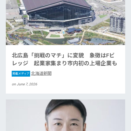
北広島「挑戦のマチ」に変貌 象徴はFビ
レッジ 起業家集まり市内初の上場企業も
北海道新聞
掲載メディア
on June 7, 2026