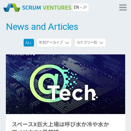
EN
JP
News and Articles
年別アーカイブ
カテゴリー別
ALL
スペースX巨大上場は呼び水か冷や水か