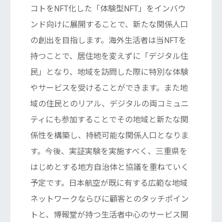
コトをNFT化した「体験型NFT」をインバウ
ンド向けに展開することで、新たな関係⼈⼝
の創出を⽬指します。海外⽣活者は当NFTを
持つことで、居住地を変えずに「デジタル住
⺠」となり、地域を訪問した際に特別な体験
やサービスを受けることができます。また地
域の住⺠とのリアル、デジタルの両コミュニ
ティにも参加することでその地域と新たな関
係性を構築し、持続可能な関係⼈⼝となりま
す。今後、実証実験を実施すべく、三重県を
はじめとする地⽅⾃治体と協議を重ねていく
予定です。⽇本航空が既に有する広範な地域
ネットワークならびに顧客とのタッチポイン
トと、博報堂が持つ⽣活者中⼼のサービス開