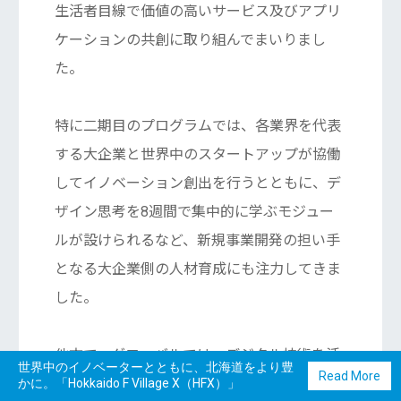
生活者目線で価値の高いサービス及びアプリ
ケーションの共創に取り組んでまいりまし
た。
特に二期目のプログラムでは、各業界を代表
する大企業と世界中のスタートアップが協働
してイノベーション創出を行うとともに、デ
ザイン思考を8週間で集中的に学ぶモジュー
ルが設けられるなど、新規事業開発の担い手
となる大企業側の人材育成にも注力してきま
した。
他方で、グローバルでは、デジタル技術を活
世界中のイノベーターとともに、北海道をより豊
Read More
用した新たなスマートシティの動きも加速・
かに。「Hokkaido F Village X（HFX）」