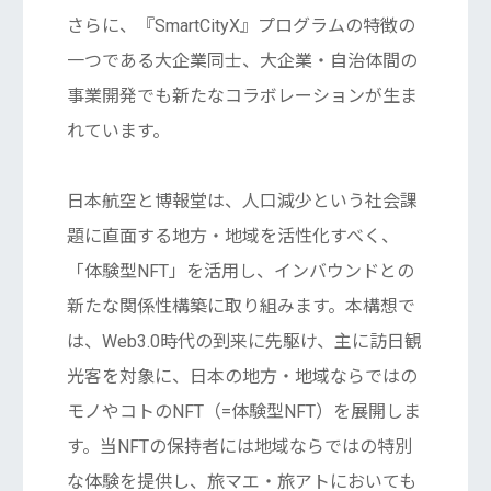
さらに、『SmartCityX』プログラムの特徴の
一つである大企業同士、大企業・自治体間の
事業開発でも新たなコラボレーションが生ま
れています。
⽇本航空と博報堂は、⼈⼝減少という社会課
題に直⾯する地⽅・地域を活性化すべく、
「体験型NFT」を活⽤し、インバウンドとの
新たな関係性構築に取り組みます。本構想で
は、Web3.0時代の到来に先駆け、主に訪⽇観
光客を対象に、⽇本の地⽅・地域ならではの
モノやコトのNFT（=体験型NFT）を展開しま
す。当NFTの保持者には地域ならではの特別
な体験を提供し、旅マエ・旅アトにおいても