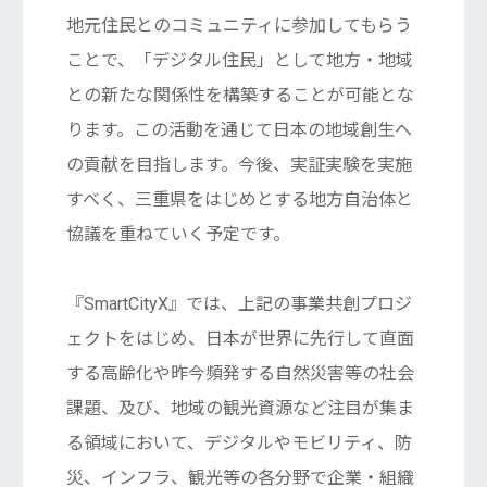
地元住⺠とのコミュニティに参加してもらう
ことで、「デジタル住⺠」として地⽅・地域
との新たな関係性を構築することが可能とな
ります。この活動を通じて⽇本の地域創⽣へ
の貢献を⽬指します。今後、実証実験を実施
すべく、三重県をはじめとする地⽅⾃治体と
協議を重ねていく予定です。
『SmartCityX』では、上記の事業共創プロジ
ェクトをはじめ、日本が世界に先行して直面
する高齢化や昨今頻発する自然災害等の社会
課題、及び、地域の観光資源など注目が集ま
る領域において、デジタルやモビリティ、防
災、インフラ、観光等の各分野で企業・組織