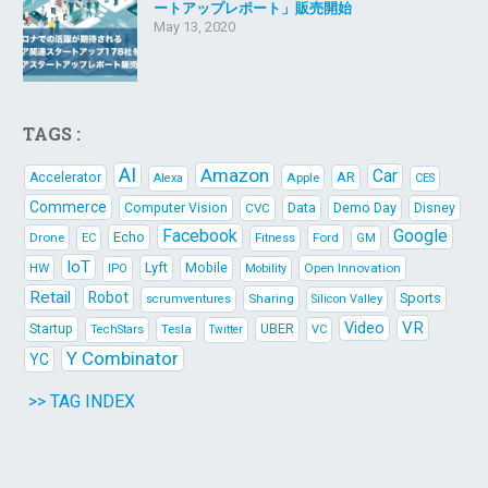
ートアップレポート」販売開始
May 13, 2020
TAGS :
AI
Amazon
Car
AR
Accelerator
Apple
Alexa
CES
Commerce
Data
Demo Day
Computer Vision
CVC
Disney
Facebook
Google
Echo
Drone
Ford
EC
Fitness
GM
IoT
Lyft
HW
Mobile
Open Innovation
IPO
Mobility
Retail
Robot
Sports
Sharing
scrumventures
Silicon Valley
Video
VR
Startup
Tesla
UBER
TechStars
VC
Twitter
Y Combinator
YC
>> TAG INDEX