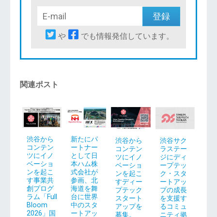
や
でも情報発信しています。
関連ポスト
渋谷から
新たにパ
渋谷から
渋谷サク
コンテン
ートナー
コンテン
ラステー
ツにイノ
として日
ツにイノ
ジにディ
ベーショ
本ハム株
ベーショ
ープテッ
ンを起こ
式会社が
ンを起こ
ク・スタ
す事業共
参画、北
すディー
ートアッ
創プログ
海道を舞
プテック
プの成長
ラム「Full
台に世界
スタート
を支援す
Bloom
中のスタ
アップを
るコミュ
2026」国
ートアッ
募集。
ニティ拠