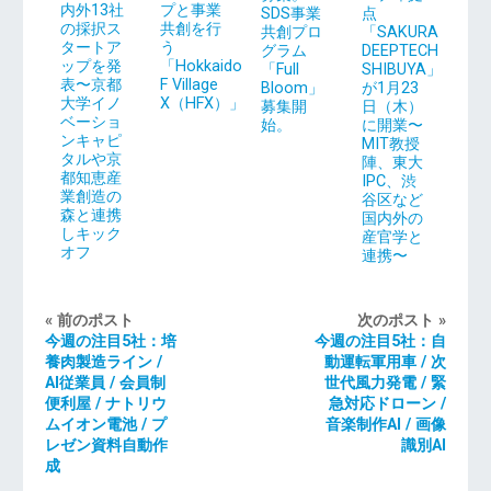
内外13社
プと事業
SDS事業
点
の採択ス
共創を行
共創プロ
「SAKURA
タートア
う
グラム
DEEPTECH
ップを発
「Hokkaido
「Full
SHIBUYA」
表〜京都
F Village
Bloom」
が1月23
大学イノ
X（HFX）」
募集開
日（木）
ベーショ
始。
に開業〜
ンキャピ
MIT教授
タルや京
陣、東大
都知恵産
IPC、渋
業創造の
谷区など
森と連携
国内外の
しキック
産官学と
オフ
連携〜
« 前のポスト
次のポスト »
今週の注目5社：培
今週の注目5社：自
養肉製造ライン /
動運転軍用車 / 次
AI従業員 / 会員制
世代風力発電 / 緊
便利屋 / ナトリウ
急対応ドローン /
ムイオン電池 / プ
音楽制作AI / 画像
レゼン資料自動作
識別AI
成