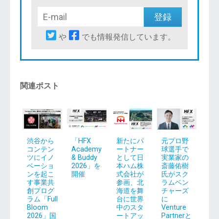
や
でも情報発信しています。
関連ポスト
渋谷から
「HFX
新たにパ
元プロ野
コンテン
Academy
ートナー
球選手で
ツにイノ
& Buddy
として日
実業家の
ベーショ
2026」を
本ハム株
斎藤佑樹
ンを起こ
開催
式会社が
氏がスク
す事業共
参画、北
ラムベン
創プログ
海道を舞
チャーズ
ラム「Full
台に世界
に
Bloom
中のスタ
Venture
2026」国
ートアッ
Partnerと