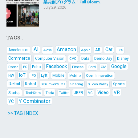
業共創プログラム「Full Bloom…
July 29, 2026
TAGS :
AI
Amazon
Car
AR
Accelerator
Apple
Alexa
CES
Commerce
Data
Demo Day
Computer Vision
CVC
Disney
Facebook
Google
Echo
Drone
Ford
EC
Fitness
GM
IoT
Lyft
HW
Mobile
Open Innovation
IPO
Mobility
Retail
Robot
Sports
Sharing
scrumventures
Silicon Valley
Video
VR
Startup
Tesla
UBER
TechStars
VC
Twitter
Y Combinator
YC
>> TAG INDEX