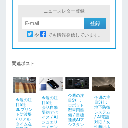
ニュースレター登録
や
でも情報発信しています。
関連ポスト
今週の注
今週の注
今週の注
今週の注
目5社：
目5社：
目5社：
目5社：
ロボット
地下防衛
会話自動
3Dプリン
型車両整
システム
要約デバ
ト防波堤
備 / 目標
/ AI電話
イス / AI
/ リアル
達成AIア
対応 / 女
ジュエリ
タイム在
シスタン
性向けホ
ー / オン