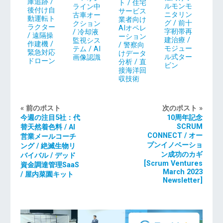
庫追跡 /
ト / 住宅
ルモンモ
ライン中
後付け自
サービス
ニタリン
古車オー
動運転ト
業者向け
グ / 前十
クション
ラクター
AIオペレ
字靭帯再
/ 冷却液
/ 遠隔操
ーション
建治療 /
監視シス
作建機 /
/ 警察向
モジュー
テム / AI
緊急対応
けデータ
ル式ター
画像認識
ドローン
分析 / 直
ビン
接海洋回
収技術
« 前のポスト
次のポスト »
今週の注目5社：代
10周年記念
SCRUM
替天然着色料 / AI
CONNECT / オー
営業メールコーチ
プンイノベーショ
ング / 絶滅生物リ
ン成功のカギ
バイバル / デッド
[Scrum Ventures
資金調達管理SaaS
March 2023
/ 屋内菜園キット
Newsletter]