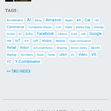
TAGS :
AI
Amazon
Car
AR
Accelerator
Apple
Alexa
CES
Commerce
Data
Demo Day
Computer Vision
CVC
Disney
Facebook
Google
Echo
Drone
Ford
EC
Fitness
GM
IoT
Lyft
HW
Mobile
Open Innovation
IPO
Mobility
Retail
Robot
Sports
Sharing
scrumventures
Silicon Valley
Video
VR
Startup
Tesla
UBER
TechStars
VC
Twitter
Y Combinator
YC
>> TAG INDEX