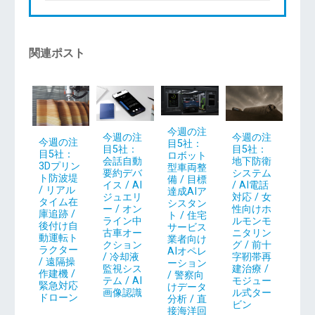
関連ポスト
今週の注
今週の注
今週の注
今週の注
目5社：
目5社：
目5社：
目5社：
ロボット
地下防衛
会話自動
3Dプリン
型車両整
システム
要約デバ
ト防波堤
備 / 目標
/ AI電話
イス / AI
/ リアル
達成AIア
対応 / 女
ジュエリ
タイム在
シスタン
性向けホ
ー / オン
庫追跡 /
ト / 住宅
ルモンモ
ライン中
後付け自
サービス
ニタリン
古車オー
動運転ト
業者向け
グ / 前十
クション
ラクター
AIオペレ
字靭帯再
/ 冷却液
/ 遠隔操
ーション
建治療 /
監視シス
作建機 /
/ 警察向
モジュー
テム / AI
緊急対応
けデータ
ル式ター
画像認識
ドローン
分析 / 直
ビン
接海洋回