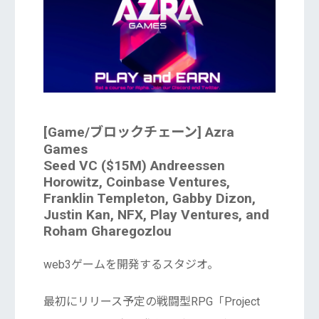
[Game/ブロックチェーン] Azra
Games
Seed VC ($15M) Andreessen
Horowitz, Coinbase Ventures,
Franklin Templeton, Gabby Dizon,
Justin Kan, NFX, Play Ventures, and
Roham Gharegozlou
web3ゲームを開発するスタジオ。
最初にリリース予定の戦闘型RPG「Project