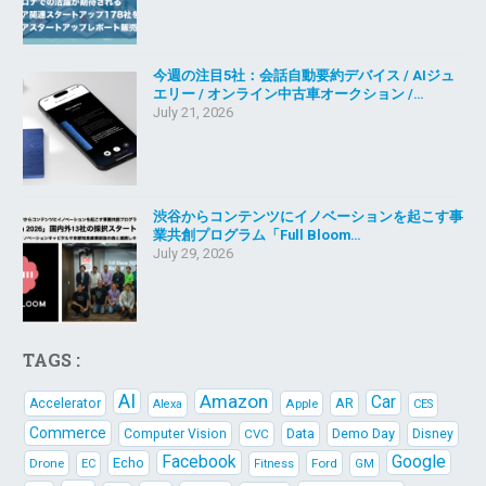
今週の注目5社：会話自動要約デバイス / AIジュ
エリー / オンライン中古車オークション /…
July 21, 2026
渋谷からコンテンツにイノベーションを起こす事
業共創プログラム「Full Bloom…
July 29, 2026
TAGS :
AI
Amazon
Car
AR
Accelerator
Apple
Alexa
CES
Commerce
Data
Demo Day
Computer Vision
CVC
Disney
Facebook
Google
Echo
Drone
Ford
EC
Fitness
GM