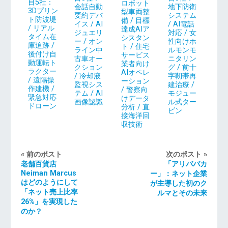
目5社：
ロボット
地下防衛
会話自動
3Dプリン
型車両整
システム
要約デバ
ト防波堤
備 / 目標
/ AI電話
イス / AI
/ リアル
達成AIア
対応 / 女
ジュエリ
タイム在
シスタン
性向けホ
ー / オン
庫追跡 /
ト / 住宅
ルモンモ
ライン中
後付け自
サービス
ニタリン
古車オー
動運転ト
業者向け
グ / 前十
クション
ラクター
AIオペレ
字靭帯再
/ 冷却液
/ 遠隔操
ーション
建治療 /
監視シス
作建機 /
/ 警察向
モジュー
テム / AI
緊急対応
けデータ
ル式ター
画像認識
ドローン
分析 / 直
ビン
接海洋回
収技術
« 前のポスト
次のポスト »
老舗百貨店
「アリババカ
Neiman Marcus
ー」：ネット企業
はどのようにして
が主導した初のク
「ネット売上比率
ルマとその未来
26%」を実現した
のか？