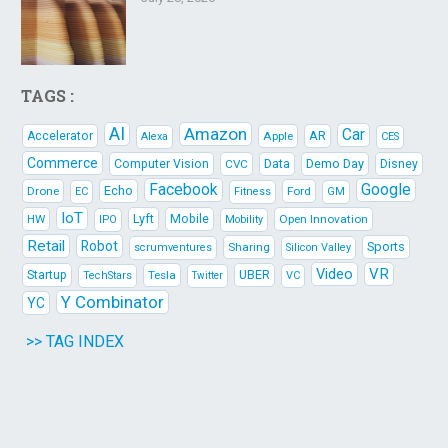
TAGS :
AI
Amazon
Car
AR
Accelerator
Apple
Alexa
CES
Commerce
Data
Demo Day
Computer Vision
CVC
Disney
Facebook
Google
Echo
Drone
Ford
EC
Fitness
GM
IoT
Lyft
HW
Mobile
Open Innovation
IPO
Mobility
Retail
Robot
Sports
Sharing
scrumventures
Silicon Valley
Video
VR
Startup
Tesla
UBER
TechStars
VC
Twitter
Y Combinator
YC
>> TAG INDEX