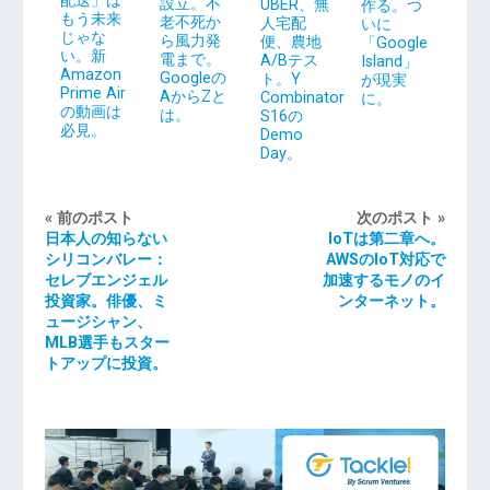
配送」は
設立。不
UBER、無
作る。つ
もう未来
老不死か
人宅配
いに
じゃな
ら風力発
便、農地
「Google
い。新
電まで。
A/Bテス
Island」
Amazon
Googleの
ト。Y
が現実
Prime Air
AからZと
Combinator
に。
の動画は
は。
S16の
必見。
Demo
Day。
« 前のポスト
次のポスト »
日本人の知らない
IoTは第二章へ。
シリコンバレー：
AWSのIoT対応で
セレブエンジェル
加速するモノのイ
投資家。俳優、ミ
ンターネット。
ュージシャン、
MLB選手もスター
トアップに投資。