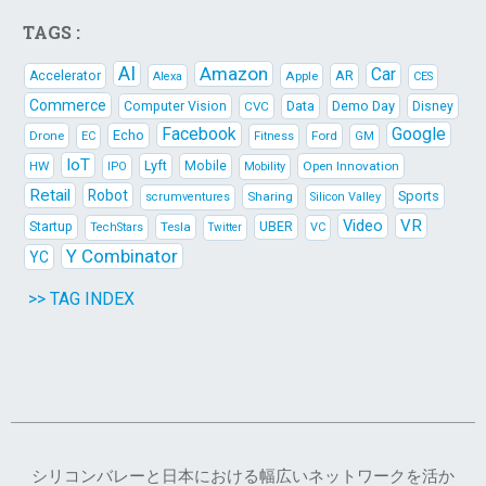
TAGS :
AI
Amazon
Car
AR
Accelerator
Apple
Alexa
CES
Commerce
Data
Demo Day
Computer Vision
CVC
Disney
Facebook
Google
Echo
Drone
Ford
EC
Fitness
GM
IoT
Lyft
HW
Mobile
Open Innovation
IPO
Mobility
Retail
Robot
Sports
Sharing
scrumventures
Silicon Valley
Video
VR
Startup
Tesla
UBER
TechStars
VC
Twitter
Y Combinator
YC
>> TAG INDEX
シリコンバレーと日本における幅広いネットワークを活か