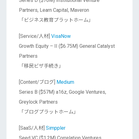
Series D ($70M) Institutional Venture
Partners, Learn Capital, Maveron
「ビジネス教育プラットホーム」
[Service/人材]
VisaNow
Growth Equity – II ($6.75M) General Catalyst
Partners
「移民ビザ手続き」
[Content/ブログ]
Medium
Series B ($57M) a16z, Google Ventures,
Greylock Partners
「ブログプラットホーム」
[SaaS/人材]
Simppler
Seed VC ($1.2M) Correlation Ventures,