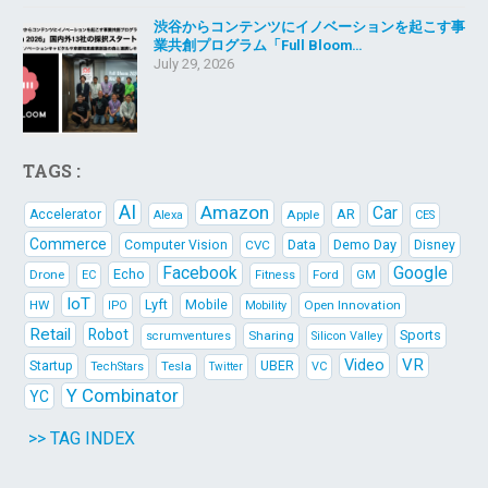
渋谷からコンテンツにイノベーションを起こす事
業共創プログラム「Full Bloom…
July 29, 2026
TAGS :
AI
Amazon
Car
AR
Accelerator
Apple
Alexa
CES
Commerce
Data
Demo Day
Computer Vision
CVC
Disney
Facebook
Google
Echo
Drone
Ford
EC
Fitness
GM
IoT
Lyft
HW
Mobile
Open Innovation
IPO
Mobility
Retail
Robot
Sports
Sharing
scrumventures
Silicon Valley
Video
VR
Startup
Tesla
UBER
TechStars
VC
Twitter
Y Combinator
YC
>> TAG INDEX