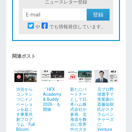
ニュースレター登録
や
でも情報発信しています。
関連ポスト
渋谷から
「HFX
新たにパ
元プロ野
コンテン
Academy
ートナー
球選手で
ツにイノ
& Buddy
として日
実業家の
ベーショ
2026」を
本ハム株
斎藤佑樹
ンを起こ
開催
式会社が
氏がスク
す事業共
参画、北
ラムベン
創プログ
海道を舞
チャーズ
ラム「Full
台に世界
に
Bloom
中のスタ
Venture