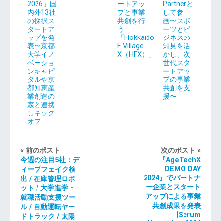
2026」国
ートアッ
Partnerと
内外13社
プと事業
して参
の採択ス
共創を行
画〜スポ
タートア
う
ーツとビ
ップを発
「Hokkaido
ジネスの
表〜京都
F Village
知見を活
大学イノ
X（HFX）」
かし、次
ベーショ
世代スタ
ンキャピ
ートアッ
タルや京
プの事業
都知恵産
共創を支
業創造の
援〜
森と連携
しキック
オフ
« 前のポスト
次のポスト »
今週の注目5社：デ
『AgeTechX
DEMO DAY
ィープフェイク検
2024』でパートナ
出 / 在庫管理ロボ
ー企業とスタート
ット / 大学進学・
アップによる事業
就職活動支援ツー
共創成果を発表
ル / 自動運転ヤー
[Scrum
ドトラック / 太陽