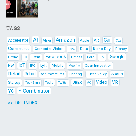
TAGS :
AI
Amazon
Car
AR
Accelerator
Apple
Alexa
CES
Commerce
Data
Demo Day
Computer Vision
CVC
Disney
Facebook
Google
Echo
Drone
Ford
EC
Fitness
GM
IoT
Lyft
HW
Mobile
Open Innovation
IPO
Mobility
Retail
Robot
Sports
Sharing
scrumventures
Silicon Valley
Video
VR
Startup
Tesla
UBER
TechStars
VC
Twitter
Y Combinator
YC
>> TAG INDEX