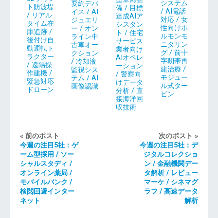
システム
要約デバ
ト防波堤
備 / 目標
/ AI電話
イス / AI
/ リアル
達成AIア
対応 / 女
ジュエリ
タイム在
シスタン
性向けホ
ー / オン
庫追跡 /
ト / 住宅
ルモンモ
ライン中
後付け自
サービス
ニタリン
古車オー
動運転ト
業者向け
グ / 前十
クション
ラクター
AIオペレ
字靭帯再
/ 冷却液
/ 遠隔操
ーション
建治療 /
監視シス
作建機 /
/ 警察向
モジュー
テム / AI
緊急対応
けデータ
ル式ター
画像認識
ドローン
分析 / 直
ビン
接海洋回
収技術
« 前のポスト
次のポスト »
今週の注目5社：ゲ
今週の注目5社：デ
ーム型採用 / ソー
ジタルコレクショ
シャルスタディ /
ン / 金融機関デー
オンライン薬局 /
タ解析 / レビュー
モバイルバンク /
マーケ / シネマグ
検閲回避インター
ラフ / 高速データ
ネット
解析