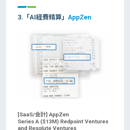
3.「AI経費精算」
AppZen
[SaaS/会計] AppZen
Series A ($13M) Redpoint Ventures
and Resolute Ventures