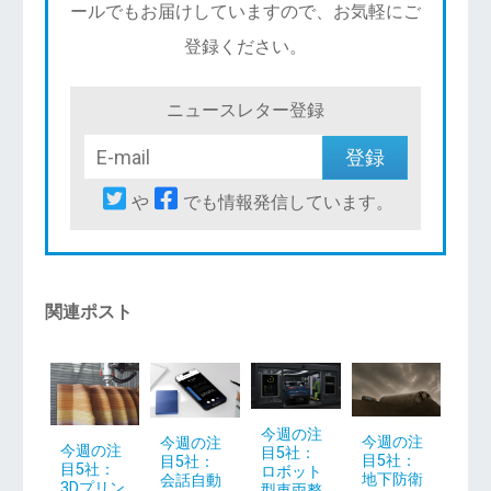
ールでもお届けしていますので、お気軽にご
登録ください。
ニュースレター登録
や
でも情報発信しています。
関連ポスト
今週の注
今週の注
今週の注
今週の注
目5社：
目5社：
目5社：
目5社：
ロボット
地下防衛
会話自動
3Dプリン
型車両整