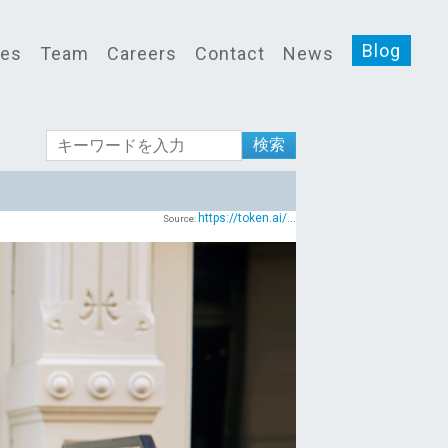
Blog
ces
Team
Careers
Contact
News
検索
https://token.ai/...
Source: