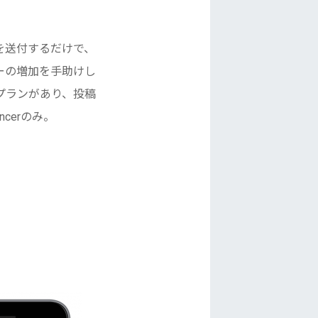
。
を送付するだけで、
ーの増加を手助けし
.99）の3プランがあり、投稿
cerのみ。