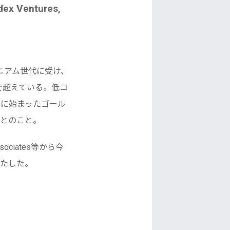
dex Ventures,
ニアム世代に受け、
を超えている。低コ
月に始まったゴール
るとのこと。
sociates等から今
果たした。