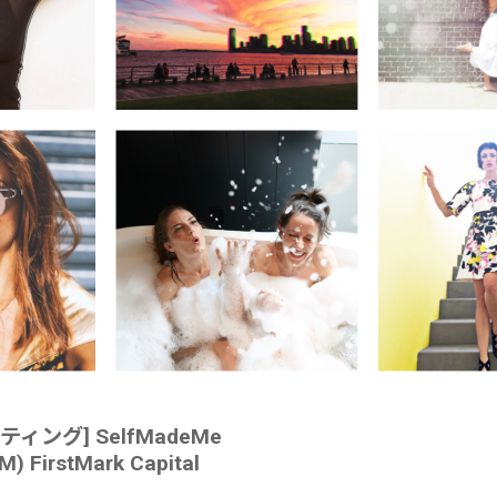
ケティング] SelfMadeMe
M) FirstMark Capital