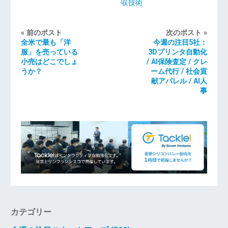
収技術
« 前のポスト
次のポスト »
全米で最も「洋
今週の注目5社：
服」を売っている
3Dプリンタ自動化
小売はどこでしょ
/ AI保険査定 / クレ
うか？
ーム代行 / 社会貢
献アパレル / AI人
事
カテゴリー