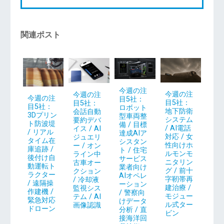
関連ポスト
今週の注
今週の注
今週の注
今週の注
目5社：
目5社：
目5社：
目5社：
ロボット
地下防衛
会話自動
3Dプリン
型車両整
システム
要約デバ
ト防波堤
備 / 目標
/ AI電話
イス / AI
/ リアル
達成AIア
対応 / 女
ジュエリ
タイム在
シスタン
性向けホ
ー / オン
庫追跡 /
ト / 住宅
ルモンモ
ライン中
後付け自
サービス
ニタリン
古車オー
動運転ト
業者向け
グ / 前十
クション
ラクター
AIオペレ
字靭帯再
/ 冷却液
/ 遠隔操
ーション
建治療 /
監視シス
作建機 /
/ 警察向
モジュー
テム / AI
緊急対応
けデータ
ル式ター
画像認識
ドローン
分析 / 直
ビン
接海洋回