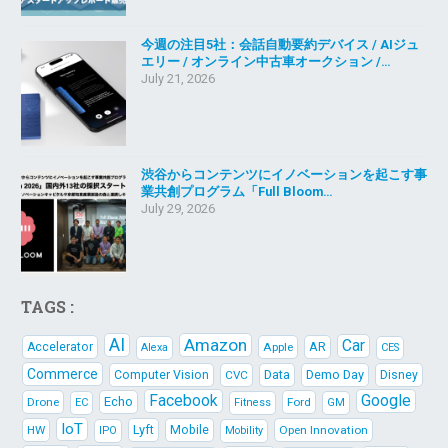
今週の注目5社：会話自動要約デバイス / AIジュ
エリー / オンライン中古車オークション /…
July 21, 2026
渋谷からコンテンツにイノベーションを起こす事
業共創プログラム「Full Bloom…
July 29, 2026
TAGS :
AI
Amazon
Car
AR
Accelerator
Apple
Alexa
CES
Commerce
Data
Demo Day
Computer Vision
CVC
Disney
Facebook
Google
Echo
Drone
Ford
EC
Fitness
GM
IoT
Lyft
HW
Mobile
Open Innovation
IPO
Mobility