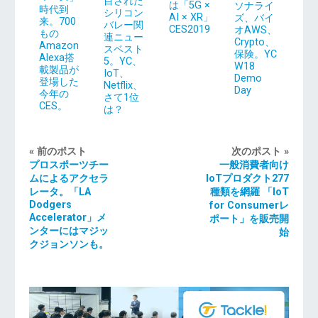
目された
は「5G ×
ソナライ
時代到
シリコン
AI × XR」
ズ、バイ
来。700
バレー関
CES2019
オAWS、
もの
連ニュー
Crypto、
Amazon
スベスト
保険。YC
Alexa搭
5。YC、
W18
載製品が
IoT、
Demo
登場した
Netflix、
Day
今年の
さて1位
CES。
は？
« 前のポスト
次のポスト »
プロスポーツチー
一般消費者向け
ムによるアクセラ
IoTプロダクト277
レータ。「LA
種類を網羅 「IoT
Dodgers
for Consumerレ
Accelerator」メ
ポート」を販売開
ンターにはマジッ
始
クジョンソンも。