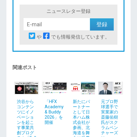
ニュースレター登録
や
でも情報発信しています。
関連ポスト
渋谷から
「HFX
新たにパ
元プロ野
コンテン
Academy
ートナー
球選手で
ツにイノ
& Buddy
として日
実業家の
ベーショ
2026」を
本ハム株
斎藤佑樹
ンを起こ
開催
式会社が
氏がスク
す事業共
参画、北
ラムベン
創プログ
海道を舞
チャーズ