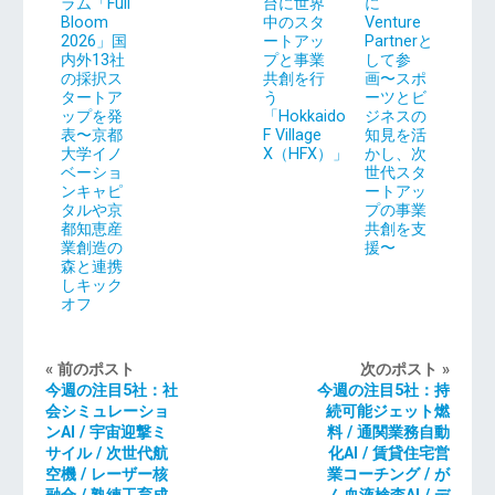
ラム「Full
台に世界
に
Bloom
中のスタ
Venture
2026」国
ートアッ
Partnerと
内外13社
プと事業
して参
の採択ス
共創を行
画〜スポ
タートア
う
ーツとビ
ップを発
「Hokkaido
ジネスの
表〜京都
F Village
知見を活
大学イノ
X（HFX）」
かし、次
ベーショ
世代スタ
ンキャピ
ートアッ
タルや京
プの事業
都知恵産
共創を支
業創造の
援〜
森と連携
しキック
オフ
« 前のポスト
次のポスト »
今週の注目5社：社
今週の注目5社：持
会シミュレーショ
続可能ジェット燃
ンAI / 宇宙迎撃ミ
料 / 通関業務自動
サイル / 次世代航
化AI / 賃貸住宅営
空機 / レーザー核
業コーチング / が