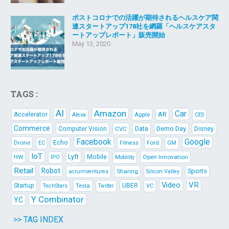
ポストコロナでの活躍が期待されるヘルスケア関
連スタートアップ178社を網羅「ヘルスケアスタ
ートアップレポート」販売開始
May 13, 2020
TAGS :
AI
Amazon
Car
AR
Accelerator
Apple
Alexa
CES
Commerce
Data
Demo Day
Computer Vision
CVC
Disney
Facebook
Google
Echo
Drone
Ford
EC
Fitness
GM
IoT
Lyft
HW
Mobile
Open Innovation
IPO
Mobility
Retail
Robot
Sports
Sharing
scrumventures
Silicon Valley
Video
VR
Startup
Tesla
UBER
TechStars
VC
Twitter
Y Combinator
YC
>> TAG INDEX