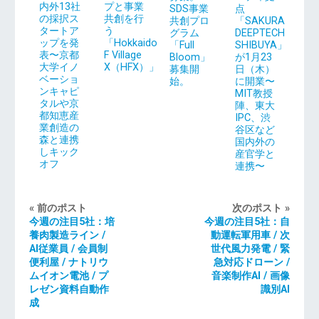
内外13社
プと事業
SDS事業
点
の採択ス
共創を行
共創プロ
「SAKURA
タートア
う
グラム
DEEPTECH
ップを発
「Hokkaido
「Full
SHIBUYA」
表〜京都
F Village
Bloom」
が1月23
大学イノ
X（HFX）」
募集開
日（木）
ベーショ
始。
に開業〜
ンキャピ
MIT教授
タルや京
陣、東大
都知恵産
IPC、渋
業創造の
谷区など
森と連携
国内外の
しキック
産官学と
オフ
連携〜
« 前のポスト
次のポスト »
今週の注目5社：培
今週の注目5社：自
養肉製造ライン /
動運転軍用車 / 次
AI従業員 / 会員制
世代風力発電 / 緊
便利屋 / ナトリウ
急対応ドローン /
ムイオン電池 / プ
音楽制作AI / 画像
レゼン資料自動作
識別AI
成