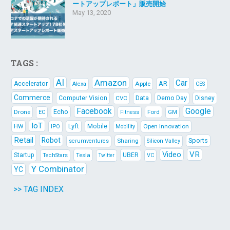
ートアップレポート」販売開始
May 13, 2020
TAGS :
AI
Amazon
Car
AR
Accelerator
Apple
Alexa
CES
Commerce
Data
Demo Day
Computer Vision
CVC
Disney
Facebook
Google
Echo
Drone
Ford
EC
Fitness
GM
IoT
Lyft
HW
Mobile
Open Innovation
IPO
Mobility
Retail
Robot
Sports
Sharing
scrumventures
Silicon Valley
Video
VR
Startup
Tesla
UBER
TechStars
VC
Twitter
Y Combinator
YC
>> TAG INDEX