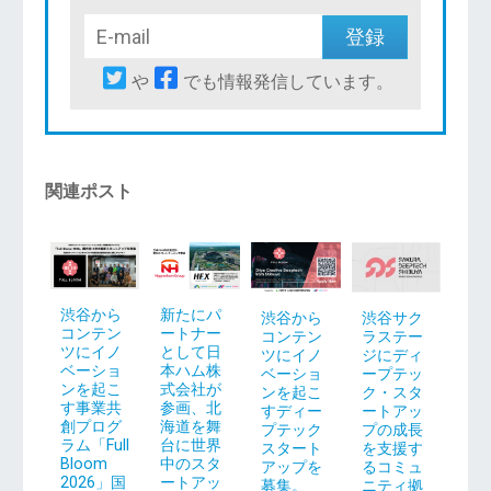
や
でも情報発信しています。
関連ポスト
渋谷から
新たにパ
渋谷から
渋谷サク
コンテン
ートナー
コンテン
ラステー
ツにイノ
として日
ツにイノ
ジにディ
ベーショ
本ハム株
ベーショ
ープテッ
ンを起こ
式会社が
ンを起こ
ク・スタ
す事業共
参画、北
すディー
ートアッ
創プログ
海道を舞
プテック
プの成長
ラム「Full
台に世界
スタート
を支援す
Bloom
中のスタ
アップを
るコミュ
2026」国
ートアッ
募集。
ニティ拠