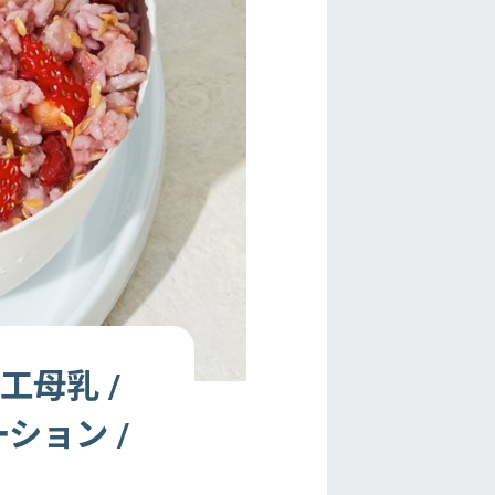
工母乳 /
ション /