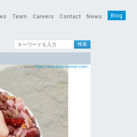
Blog
ces
Team
Careers
Contact
News
検索
https://www.daily-harvest.com/...
Source: