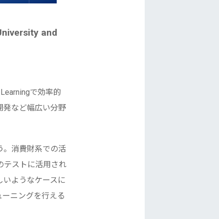
niversity and
rningで効率的
開発など幅広い分野
う。消費財系での活
のテストに活用され
しいようなケースに
ューニングを行える