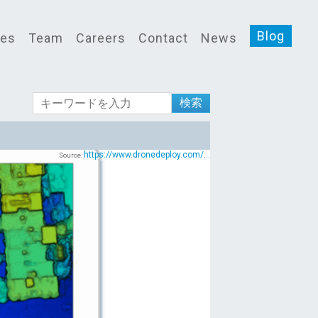
Blog
ces
Team
Careers
Contact
News
検索
https://www.dronedeploy.com/...
Source: