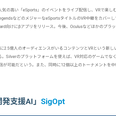
気の高い「eSports」のイベントをライブ配信し、VRで楽
of LegendsなどのメジャーなeSportsタイトルのVR中継をカバ
ardboard向けにβアプリをリリース。今後、Oculusなどほかの
。
うすでに2.5億人のオーディエンスがいるコンテンツとVRという新
。Silverのプラットフォームを使えば、VR対応のゲームでな
配信が可能だという。また、同時に12個以上のトーナメントを
開発支援AI」
SigOpt