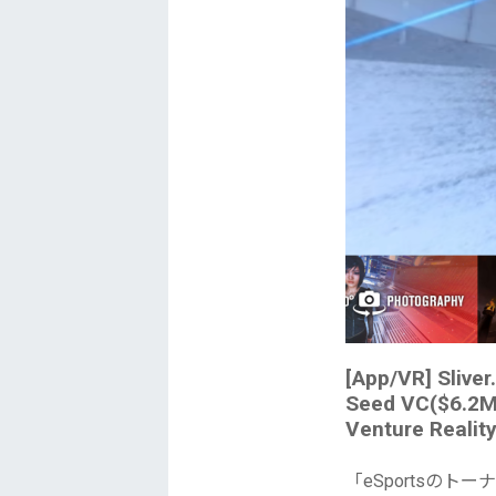
[App/VR] Sliver.
Seed VC($6.2M)
Venture Realit
「eSportsの