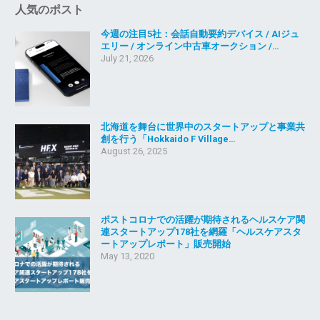
人気のポスト
今週の注目5社：会話自動要約デバイス / AIジュ
エリー / オンライン中古車オークション /…
July 21, 2026
北海道を舞台に世界中のスタートアップと事業共
創を行う「Hokkaido F Village…
August 26, 2025
ポストコロナでの活躍が期待されるヘルスケア関
連スタートアップ178社を網羅「ヘルスケアスタ
ートアップレポート」販売開始
May 13, 2020