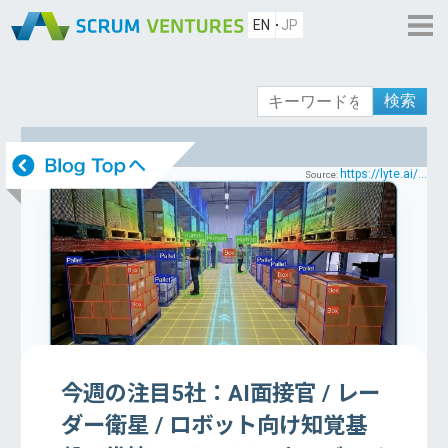
EN
JP
検索
https://lyte.ai/...
Source:
今週の注目5社：AI面接官 / レー
ダー衛星 / ロボット向け知覚基