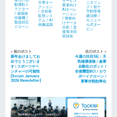
後付け自
サービス
ニタリン
古車オー
動運転ト
業者向け
グ / 前十
クション
ラクター
AIオペレ
字靭帯再
/ 冷却液
/ 遠隔操
ーション
建治療 /
監視シス
作建機 /
/ 警察向
モジュー
テム / AI
緊急対応
けデータ
ル式ター
画像認識
ドローン
分析 / 直
ビン
接海洋回
収技術
« 前のポスト
次のポスト »
新年あけましてお
今週の注目5社：天
めでとうございま
気補償保険 / 倉庫
す | スポーツ✕ベ
自動化ロボット /
ンチャーの可能性
非侵襲型BCI / カウ
[Scrum January
ボーイドローン /
2026 Newsletter]
軍事作戦効率化