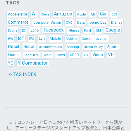
TAGS :
AI
Amazon
Car
AR
Accelerator
Apple
Alexa
CES
Commerce
Data
Demo Day
Computer Vision
CVC
Disney
Facebook
Google
Echo
Drone
Ford
EC
Fitness
GM
IoT
Lyft
HW
Mobile
Open Innovation
IPO
Mobility
Retail
Robot
Sports
Sharing
scrumventures
Silicon Valley
Video
VR
Startup
Tesla
UBER
TechStars
VC
Twitter
Y Combinator
YC
>> TAG INDEX
シリコンバレーと日本における幅広いネットワークを活か
し、アーリーステージのスタートアップ投資と、日本企業と