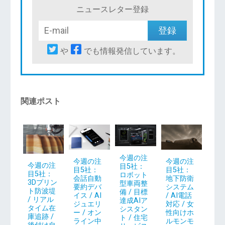
ニュースレター登録
や
でも情報発信しています。
関連ポスト
今週の注
今週の注
今週の注
今週の注
目5社：
目5社：
目5社：
目5社：
ロボット
地下防衛
会話自動
3Dプリン
型車両整
システム
要約デバ
ト防波堤
備 / 目標
/ AI電話
イス / AI
/ リアル
達成AIア
対応 / 女
ジュエリ
タイム在
シスタン
性向けホ
ー / オン
庫追跡 /
ト / 住宅
ルモンモ
ライン中