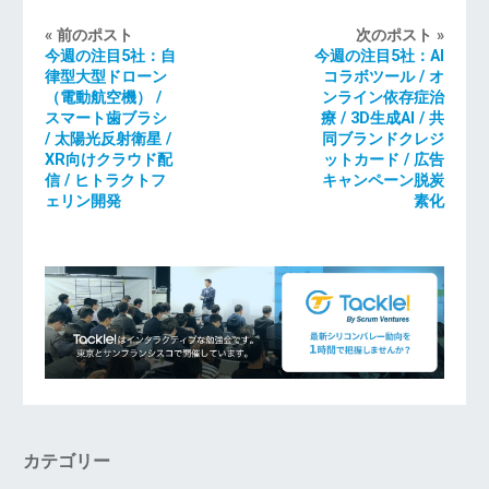
« 前のポスト
次のポスト »
今週の注目5社：自
今週の注目5社：AI
律型大型ドローン
コラボツール / オ
（電動航空機） /
ンライン依存症治
スマート歯ブラシ
療 / 3D生成AI / 共
/ 太陽光反射衛星 /
同ブランドクレジ
XR向けクラウド配
ットカード / 広告
信 / ヒトラクトフ
キャンペーン脱炭
ェリン開発
素化
カテゴリー