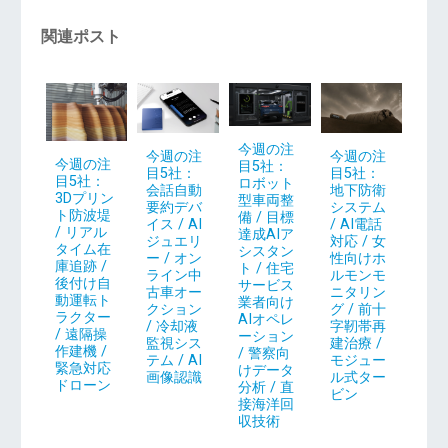
関連ポスト
今週の注
今週の注
今週の注
今週の注
目5社：
目5社：
目5社：
目5社：
ロボット
地下防衛
会話自動
3Dプリン
型車両整
システム
要約デバ
ト防波堤
備 / 目標
/ AI電話
イス / AI
/ リアル
達成AIア
対応 / 女
ジュエリ
タイム在
シスタン
性向けホ
ー / オン
庫追跡 /
ト / 住宅
ルモンモ
ライン中
後付け自
サービス
ニタリン
古車オー
動運転ト
業者向け
グ / 前十
クション
ラクター
AIオペレ
字靭帯再
/ 冷却液
/ 遠隔操
ーション
建治療 /
監視シス
作建機 /
/ 警察向
モジュー
テム / AI
緊急対応
けデータ
ル式ター
画像認識
ドローン
分析 / 直
ビン
接海洋回
収技術