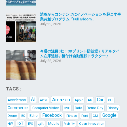
渋谷からコンテンツにイノベーションを起こす事
業共創プログラム「Full Bloom…
July 29, 2026
今週の注目5社：3Dプリント防波堤 / リアルタイ
ム在庫追跡 / 後付け自動運転トラクター /…
July 28, 2026
TAGS :
AI
Amazon
Car
AR
Accelerator
Apple
Alexa
CES
Commerce
Data
Demo Day
Computer Vision
CVC
Disney
Facebook
Google
Echo
Drone
Ford
EC
Fitness
GM
IoT
Lyft
HW
Mobile
Open Innovation
IPO
Mobility