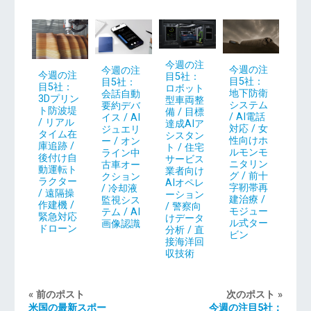
今週の注
今週の注
今週の注
今週の注
目5社：
目5社：
目5社：
目5社：
ロボット
地下防衛
会話自動
3Dプリン
型車両整
システム
要約デバ
ト防波堤
備 / 目標
/ AI電話
イス / AI
/ リアル
達成AIア
対応 / 女
ジュエリ
タイム在
シスタン
性向けホ
ー / オン
庫追跡 /
ト / 住宅
ルモンモ
ライン中
後付け自
サービス
ニタリン
古車オー
動運転ト
業者向け
グ / 前十
クション
ラクター
AIオペレ
字靭帯再
/ 冷却液
/ 遠隔操
ーション
建治療 /
監視シス
作建機 /
/ 警察向
モジュー
テム / AI
緊急対応
けデータ
ル式ター
画像認識
ドローン
分析 / 直
ビン
接海洋回
収技術
« 前のポスト
次のポスト »
米国の最新スポー
今週の注目5社：