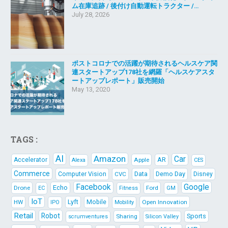
ム在庫追跡 / 後付け自動運転トラクター /…
July 28, 2026
ポストコロナでの活躍が期待されるヘルスケア関
連スタートアップ178社を網羅「ヘルスケアスタ
ートアップレポート」販売開始
May 13, 2020
TAGS :
AI
Amazon
Car
AR
Accelerator
Apple
Alexa
CES
Commerce
Data
Demo Day
Computer Vision
CVC
Disney
Facebook
Google
Echo
Drone
Ford
EC
Fitness
GM
IoT
Lyft
HW
Mobile
Open Innovation
IPO
Mobility
Retail
Robot
Sports
Sharing
scrumventures
Silicon Valley