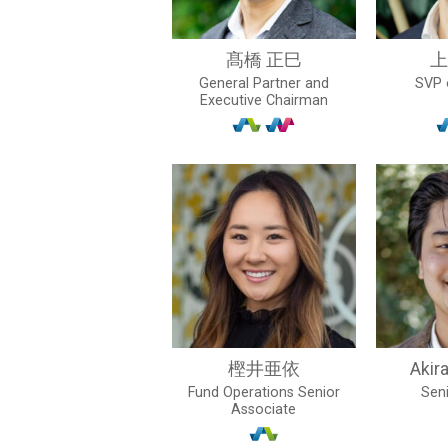
髙橋 正巳
上
General Partner and
SVP 
Executive Chairman
樫井亜依
Akir
Fund Operations Senior
Seni
Associate