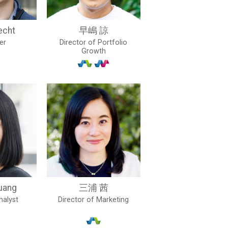
echt
早嶋 諒
er
Director of Portfolio
Growth
uang
三浦 茜
nalyst
Director of Marketing