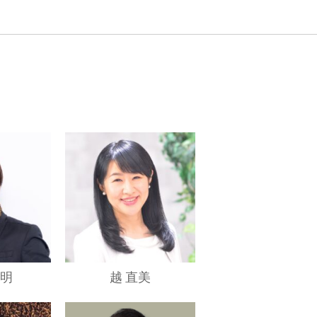
高明
越 直美