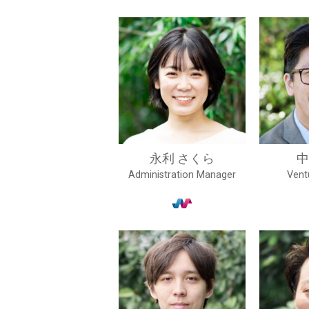
永利 さくら
中
Administration Manager
Vent