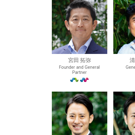
宮田 拓弥
清
Founder and General
Gene
Partner