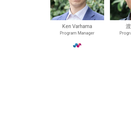
Ken Varhama
渡
Program Manager
Prog