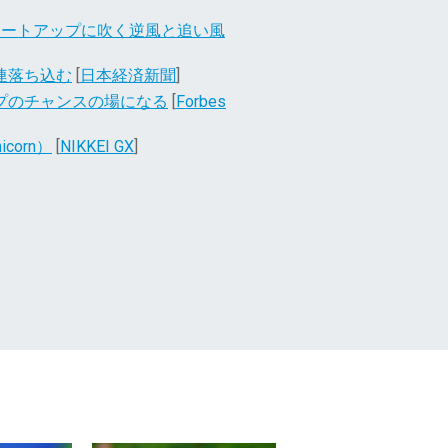
タートアップに吹く逆風と追い風
関連落ち込む
[
日本経済新聞
]
プのチャンスの場になる
[
Forbes
orn）
[
NIKKEI GX
]