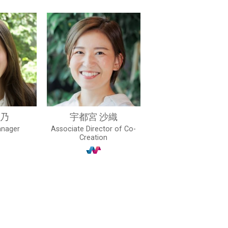
寿乃
宇都宮 沙織
nager
Associate Director of Co-
Creation