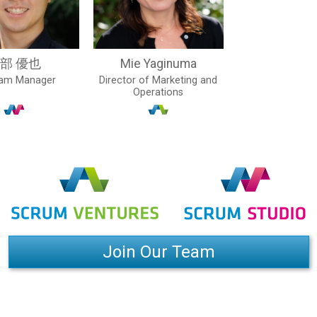
部 優也
Mie Yaginuma
ram Manager
Director of Marketing and
Operations
Join Our Team