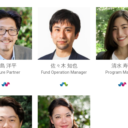
島 洋平
佐々木 知也
清水 
ure Partner
Fund Operation Manager
Program Ma