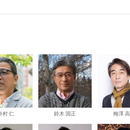
外村 仁
鈴木 国正
梅澤 