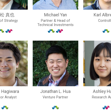
松 真也
Michael Yan
Karl Albr
of Strategy
Partner & Head of
Controll
Technical Investments
a Hagiwara
Jonathan L. Hua
Ashley H
or Analyst
Venture Partner
Research A