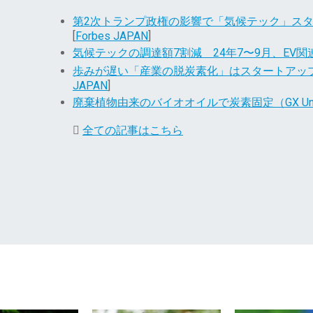
第2次トランプ政権の影響で「気候テック」ス
[
Forbes JAPAN
]
気候テックの調達額7割減 24年7〜9月、EV
歩みが遅い「産業の脱炭素化」はスタートアッ
JAPAN
]
廃棄植物由来のバイオオイルで炭素固定（GX Unic
全ての記事はこちら