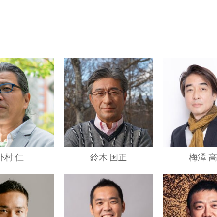
外村 仁
鈴木 国正
梅澤 