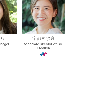
寿乃
宇都宮 沙織
nager
Associate Director of Co-
Creation