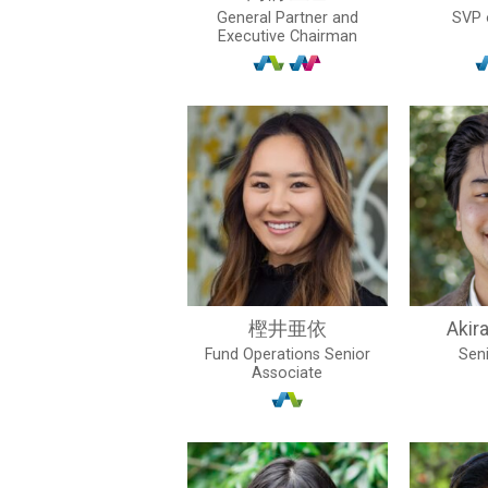
General Partner and
SVP 
Executive Chairman
樫井亜依
Akir
Fund Operations Senior
Seni
Associate