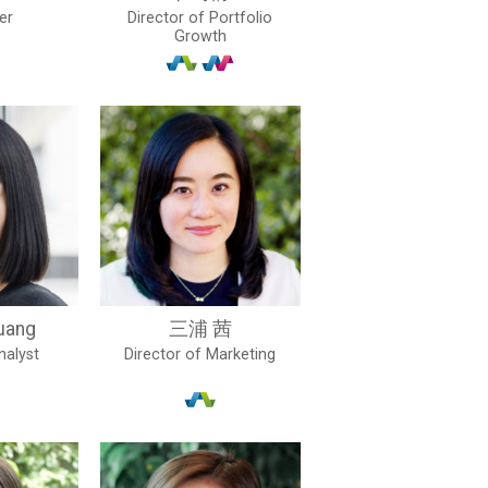
er
Director of Portfolio
Growth
uang
三浦 茜
nalyst
Director of Marketing