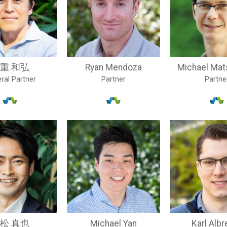
重 和弘
Ryan Mendoza
Michael Ma
ral Partner
Partner
Partne
松 真也
Michael Yan
Karl Albr