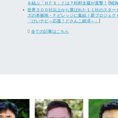
を結ぶ「ＨＦＸ」とは？杉村太蔵が直撃！
[
NEW
世界３００社以上から選ばれた１１社のスター
ズの本拠地・Ｆビレッジに集結！新プロジェク
「けいナビ～応援！どさんこ経済～」
]
全ての記事はこちら