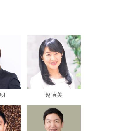
高明
越 直美