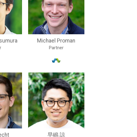
tsumura
Michael Proman
r
Partner
echt
早嶋 諒