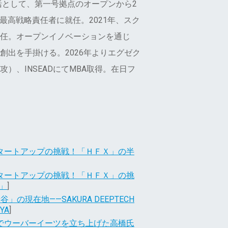
括として、第一号拠点のオープンから2
に最高戦略責任者に就任。2021年、スク
任。オープンイノベーションを通じ
出を手掛ける。2026年よりエグゼク
）、INSEADにてMBA取得。在日フ
タートアップの挑戦！「ＨＦＸ」の半
タートアップの挑戦！「ＨＦＸ」の挑
」
]
現在地——SAKURA DEEPTECH
UYA
]
でウーバーイーツを立ち上げた高橋氏