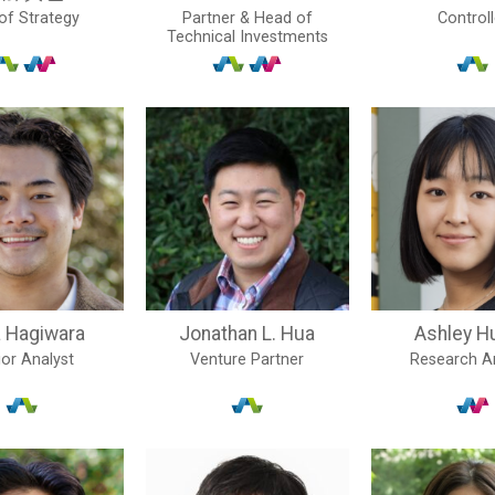
of Strategy
Partner & Head of
Controll
Technical Investments
a Hagiwara
Jonathan L. Hua
Ashley H
or Analyst
Venture Partner
Research A