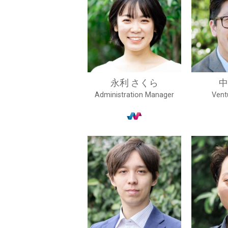
永利 さくら
中
Administration Manager
Vent