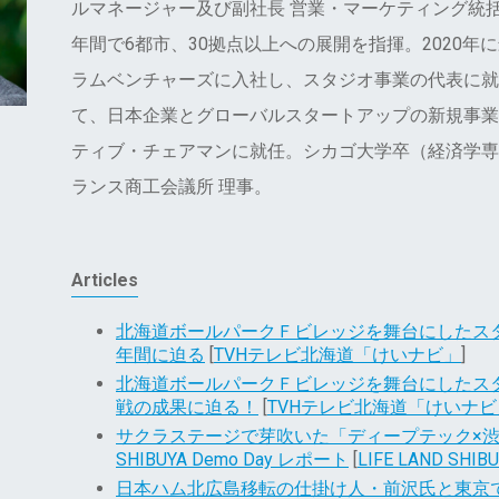
ルマネージャー及び副社長 営業・マーケティング統
年間で6都市、30拠点以上への展開を指揮。2020年
ラムベンチャーズに入社し、スタジオ事業の代表に就
て、日本企業とグローバルスタートアップの新規事業創
ティブ・チェアマンに就任。シカゴ大学卒（経済学専攻
ランス商工会議所 理事。
Articles
北海道ボールパークＦビレッジを舞台にしたス
年間に迫る
[
TVHテレビ北海道「けいナビ」
]
北海道ボールパークＦビレッジを舞台にしたス
戦の成果に迫る！
[
TVHテレビ北海道「けいナビ
サクラステージで芽吹いた「ディープテック×渋谷」の
SHIBUYA Demo Day レポート
[
LIFE LAND SHIB
日本ハム北広島移転の仕掛け人・前沢氏と東京