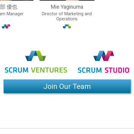
部 優也
Mie Yaginuma
ram Manager
Director of Marketing and
Operations
Join Our Team