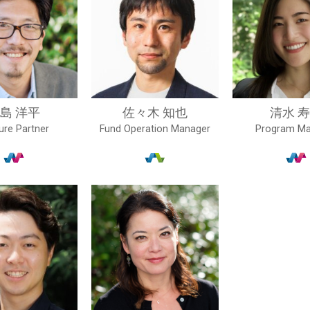
島 洋平
佐々木 知也
清水 
ure Partner
Fund Operation Manager
Program Ma