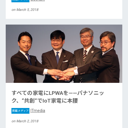
on March 5, 2018
すべての家電にLPWAを——パナソニッ
ク、“共創”でIoT家電に本腰
ITmedia
掲載メディア
on March 2, 2018