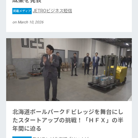
成果を発表
JETROビジネス短信
掲載メディア
on March 10, 2026
北海道ボールパークＦビレッジを舞台にし
たスタートアップの挑戦！「ＨＦＸ」の半
年間に迫る