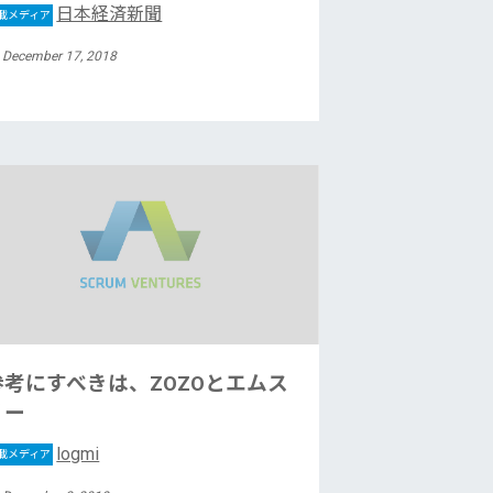
日本経済新聞
載メディア
 December 17, 2018
参考にすべきは、ZOZOとエムス
リー
logmi
載メディア