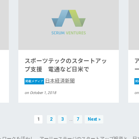
スポーツテックのスタートアッ
プ支援 電通など日米で
日本経済新聞
掲載メディア
掲
on October 1, 2018
on
…
1
2
3
7
Next »
トワークを活かし、アーリーステージのスタートアップ投資と、日