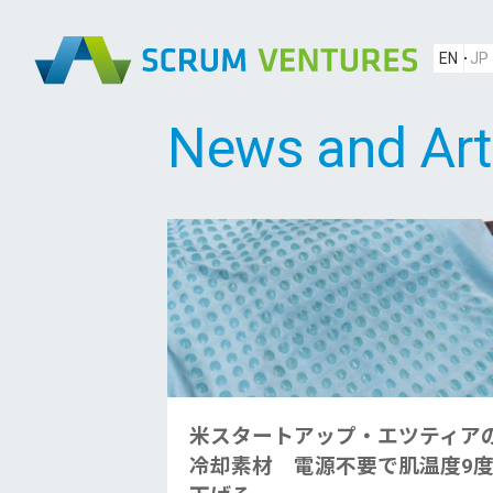
EN
JP
News and Art
米スタートアップ・エツティア
冷却素材 電源不要で肌温度9