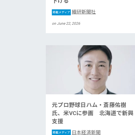
下げる
繊研新聞社
掲載メディア
on June 22, 2026
元プロ野球日ハム・斎藤佑樹
氏、米VCに参画 北海道で新興
支援
日本経済新聞
掲載メディア