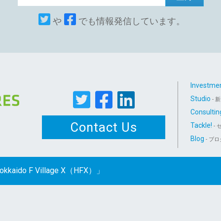
や
でも情報発信しています。
Investme
Studio
- 
Consultin
Contact Us
Tackle!
- 
Blog
- ブ
 F Village X（HFX）」