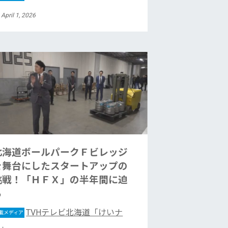
 April 1, 2026
北海道ボールパークＦビレッジ
を舞台にしたスタートアップの
挑戦！「ＨＦＸ」の半年間に迫
る
TVHテレビ北海道「けいナ
載メディア