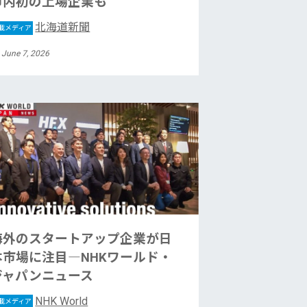
市内初の上場企業も
北海道新聞
載メディア
 June 7, 2026
海外のスタートアップ企業が日
本市場に注目―NHKワールド・
ジャパンニュース
NHK World
載メディア