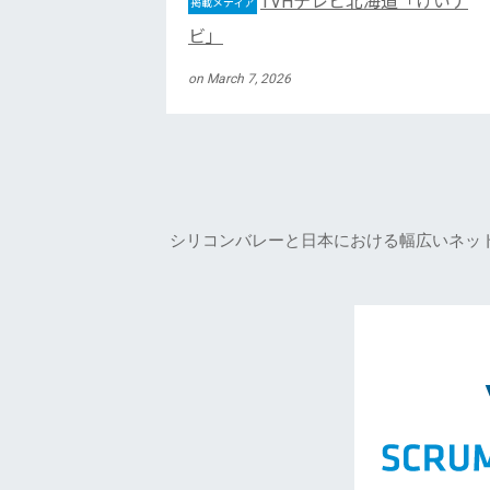
TVHテレビ北海道「けいナ
掲載メディア
ビ」
on March 7, 2026
シリコンバレーと日本における幅広いネッ