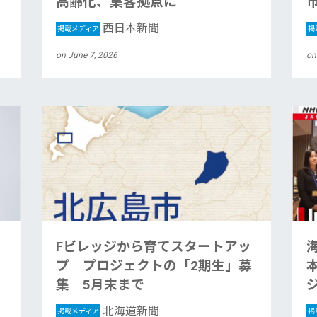
高齢化、集客拠点に
西日本新聞
掲載メディア
掲
on June 7, 2026
on
Fビレッジから育てスタートアッ
プ プロジェクトの「2期生」募
集 5月末まで
北海道新聞
掲載メディア
掲