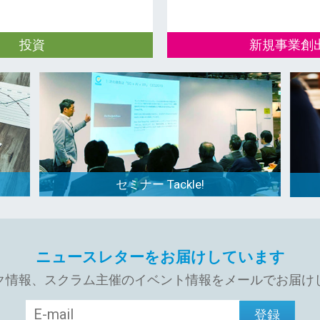
投資
新規事業創
ーステージスタートアップへ
オープンイノベーションを
、パートナーの皆様へ、戦略
業とグローバルスタートア
新規事業開発に役立つ仕組み
創出を行っています。
ています。
セミナー Tackle!
ニュースレターをお届けしています
ク情報、スクラム主催のイベント情報をメールでお届け