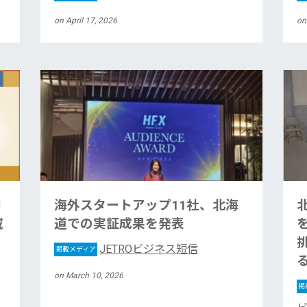
on April 17, 2026
on
中
海外スタートアップ11社、北海
域
道での実証成果を発表
JETROビジネス短信
掲載メディア
on March 10, 2026
掲