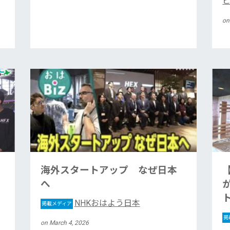
on
海外スタートアップ なぜ日本
へ
NHKおはよう日本
掲載メディア
掲
on March 4, 2026