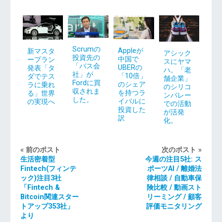
Scrumの
Appleが
新マスタ
アシック
投資先の
中国で
ープラン
スにヤマ
「バス会
UBERの
発表「タ
ハ。「老
社」が
「10倍」
ダでテス
舗企業」
Fordに買
のシェア
ラに乗れ
のシリコ
収されま
を持つラ
る」世界
ンバレー
した。
イバルに
の実現へ
での活動
投資した
が活発
訳
化。
« 前のポスト
次のポスト »
生活密着型
今週の注目5社: ス
Fintech(フィンテ
ポーツAI / 離婚法
ック)注目3社
律相談 / 自動車保
「Fintech &
険比較 / 動画スト
Bitcoin関連スター
リーミング / 顧客
トアップ353社」
評価モニタリング
より