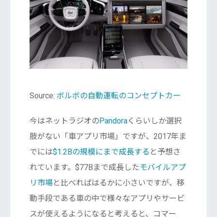
Source:
ボルボの自動運転のコンセプトカー
今はネットラジオの
Pandora
くらいしか選択
肢がない「車アプリ市場」ですが、2017年ま
でには
$1.2Bの規模にまで成長する
と予想さ
れています。$77Bまで成長した
モバイルアプ
リ市場
と比べればはるかに小さいですが、移
動手段である車の中で様々なアプリやサービ
スが使えるようになると考えると、コマー