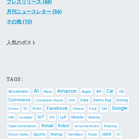
プレスリリース (68)
月刊ニュースレター (56)
その他 (10)
人気のポスト
TAGS :
AI
Amazon
Car
AR
Accelerator
Apple
Alexa
CES
Commerce
Data
Demo Day
Computer Vision
CVC
Disney
Google
Facebook
Echo
Drone
Ford
EC
Fitness
GM
IoT
Lyft
HW
Mobile
IPO
Mobility
Incubator
Retail
Robot
Open Innovation
Sharing
scrumventures
Sports
Startup
Tesla
UBER
Silicon Valley
TechStars
VC