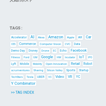
TAGS :
AI
Amazon
Car
AR
Accelerator
Apple
Alexa
Commerce
Data
Computer Vision
CVC
CES
Facebook
Demo Day
Echo
Disney
Drone
EC
Google
IoT
Ford
HW
Fitness
GM
IPO
Incubator
Retail
Robot
Lyft
Mobile
Open Innovation
Mobility
Sports
Sharing
Startup
scrumventures
Silicon Valley
Video
VR
YC
Tesla
UBER
TechStars
VC
Y Combinator
>> TAG INDEX