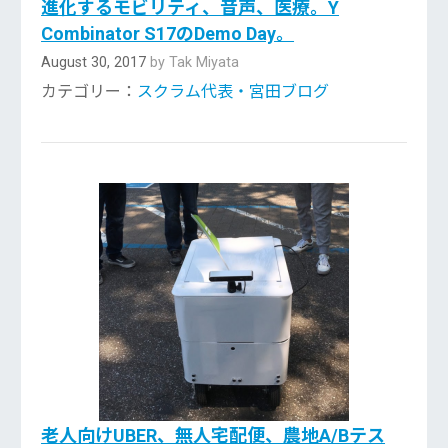
進化するモビリティ、音声、医療。Y
Combinator S17のDemo Day。
August 30, 2017
by Tak Miyata
カテゴリー：
スクラム代表・宮田ブログ
老人向けUBER、無人宅配便、農地A/Bテス