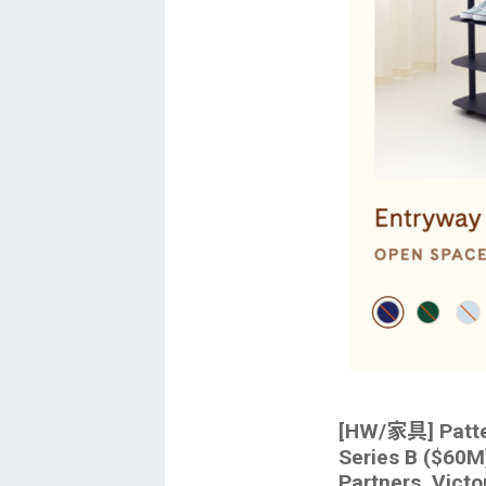
[HW/家具] Patte
Series B ($60M
Partners, Victo