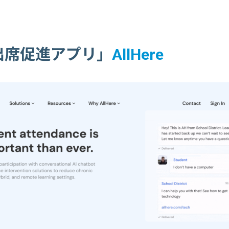
業出席促進アプリ」
AllHere