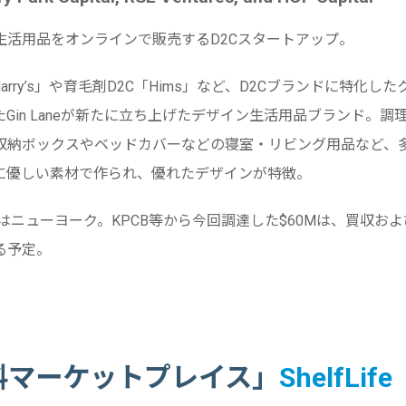
生活用品をオンラインで販売するD2Cスタートアップ。
arry’s」や育毛剤D2C「Hims」など、D2Cブランドに特化
Gin Laneが新たに立ち上げたデザイン生活用品ブランド。調
収納ボックスやベッドカバーなどの寝室・リビング用品など、
に優しい素材で作られ、優れたデザインが特徴。
社はニューヨーク。KPCB等から今回調達した$60Mは、買収お
る予定。
材料マーケットプレイス」
ShelfLife