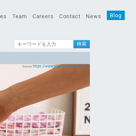
Blog
ces
Team
Careers
Contact
News
検索
https://www.patternbrands.com/...
Source: