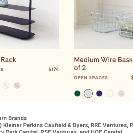
rn Brands
) Kleiner Perkins Caufield & Byers, RRE Ventures, 
ry Park Capital, RSE Ventures, and HOF Capital