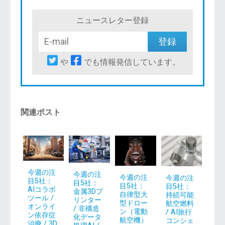
ニュースレター登録
や
でも情報発信しています。
関連ポスト
今週の注
今週の注
今週の注
今週の注
目5社：
目5社：
目5社：
目5社：
AIコラボ
金属3Dプ
自律型大
持続可能
ツール /
リンター
型ドロー
航空燃料
オンライ
/ 非構造
ン（電動
/ AI旅行
ン依存症
化データ
航空機）
コンシェ
治療 / 3D