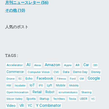
月刊ニュースレター (56)
その他 (10)
人気のポスト
TAGS :
AI
Amazon
Car
AR
Accelerator
Apple
Alexa
CES
Commerce
Data
Demo Day
Computer Vision
CVC
Disney
Google
Facebook
Echo
Drone
Ford
EC
Fitness
GM
IoT
Lyft
HW
Mobile
IPO
Mobility
Incubator
Retail
Robot
Open Innovation
Sharing
scrumventures
Sports
Startup
Tesla
UBER
Silicon Valley
TechStars
VC
Y Combinator
Video
VR
YC