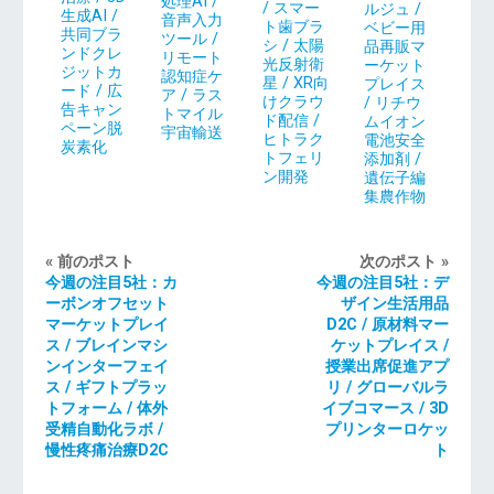
処理AI /
/ スマー
ルジュ /
生成AI /
音声入力
ト歯ブラ
ベビー用
共同ブラ
ツール /
シ / 太陽
品再販マ
ンドクレ
リモート
光反射衛
ーケット
ジットカ
認知症ケ
星 / XR向
プレイス
ード / 広
ア / ラス
けクラウ
/ リチウ
告キャン
トマイル
ド配信 /
ムイオン
ペーン脱
宇宙輸送
ヒトラク
電池安全
炭素化
トフェリ
添加剤 /
ン開発
遺伝子編
集農作物
« 前のポスト
次のポスト »
今週の注目5社：カ
今週の注目5社：デ
ーボンオフセット
ザイン生活用品
マーケットプレイ
D2C / 原材料マー
ス / ブレインマシ
ケットプレイス /
ンインターフェイ
授業出席促進アプ
ス / ギフトプラッ
リ / グローバルラ
トフォーム / 体外
イブコマース / 3D
受精自動化ラボ /
プリンターロケッ
慢性疼痛治療D2C
ト